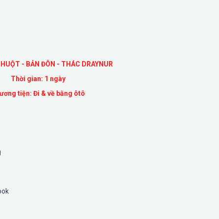
HUỘT - BẢN ĐÔN - THÁC DRAYNUR
Thời gian: 1 ngày
ương tiện: Đi & về bằng ôtô
g
pok