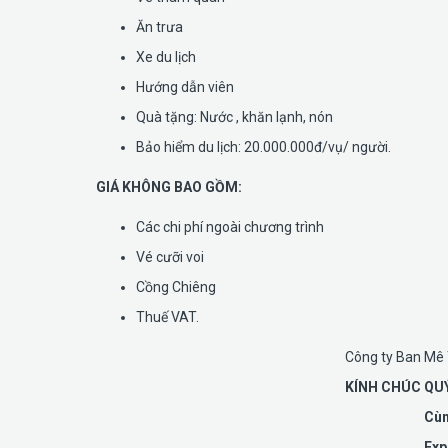
Ăn trưa
Xe du lịch
Hướng dẫn viên
Quà tặng: Nước , khăn lạnh, nón
Bảo hiểm du lịch: 20.000.000đ/vụ/ người.
GIÁ KHÔNG BAO GỒM:
Các chi phí ngoài chương trình
Vé cưỡi voi
Cồng Chiêng
Thuế VAT.
Công ty Ban Mê 
KÍNH CHÚC QUÝ
Cùn
Exp