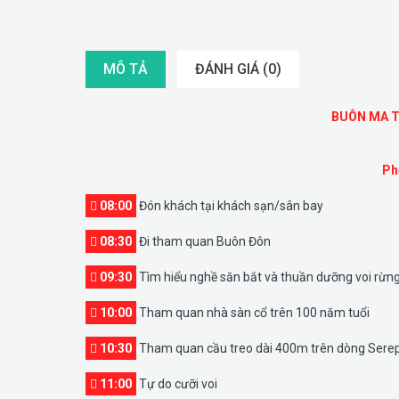
MÔ TẢ
ĐÁNH GIÁ (0)
BUÔN MA T
Ph
08:00
Đón khách tại khách sạn/sân bay
08:30
Đi tham quan Buôn Đôn
09:30
Tìm hiểu nghề săn bắt và thuần dưỡng voi rừn
10:00
Tham quan nhà sàn cổ trên 100 năm tuổi
10:30
Tham quan cầu treo dài 400m trên dòng Sere
11:00
Tự do cưỡi voi