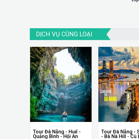
DỊCH VỤ CÙNG LOẠI
Tour Đà Nẵng - Huế -
Tour Đà Nẵng - 
Quảng Bình - Hội An
- Bà Nà Hill - Cù