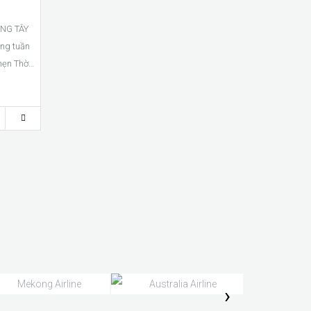
ONG TÂY
ng tuần
hẹn Thời
›