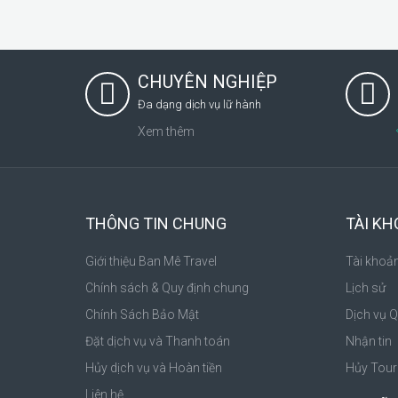
CHUYÊN NGHIỆP
Đa dạng dịch vụ lữ hành
Xem thêm
THÔNG TIN CHUNG
TÀI K
Giới thiệu Ban Mê Travel
Tài khoả
Chính sách & Quy định chung
Lịch sử
Chính Sách Bảo Mật
Dịch vụ 
Đặt dịch vụ và Thanh toán
Nhận tin
Hủy dịch vụ và Hoàn tiền
Hủy Tour
Liên hệ