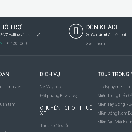
HỖ TRỢ
ĐÓN KHÁCH
24/7 Hotline và trực tuyến
Xe đón tận nhà miễn phí
0914305060
Xem thêm
HOẢN
DỊCH VỤ
TOUR TRONG
n Thành viên
Vé Máy bay
Tây Nguyên Xanh
Đặt phòng Khách sạn
Miền Trung Biển Đ
Quan tâm
Miền Tây Sông Nư
CHUYÊN CHO THUÊ
XE
Miền Đông Nam B
Miền Bắc Việt Na
Thuê xe 45 chỗ