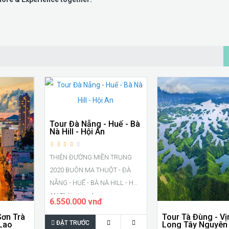
Tour Đà Nẵng - Huế - Bà
Nà Hill - Hội An
THIÊN ĐƯỜNG MIỀN TRUNG
2020 BUÔN MA THUỘT - ĐÀ
NẴNG - HUẾ - BÀ NÀ HILL - HỘI
AN Thời gian: 4 n..
6.550.000 vnđ
Sơn Trà
Tour Tà Đùng - Vị
ĐẶT TRƯỚC
 Lao
Long Tây Nguyên