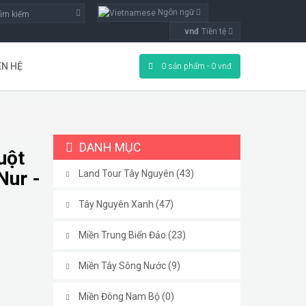
Ngôn ngữ
vnđ
Tiền tệ
ÊN HỆ
0 sản phẩm - 0 vnđ
DANH MỤC
uột
Nur -
Land Tour Tây Nguyên (43)
Tây Nguyên Xanh (47)
Miền Trung Biển Đảo (23)
Miền Tây Sông Nước (9)
Miền Đông Nam Bộ (0)