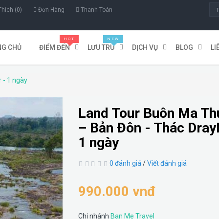
hích (0)
Đơn Hàng
Thanh Toán
HOT
HOT
NEW
NEW
NG CHỦ
ĐIỂM ĐẾN
LƯU TRÚ
DỊCH VỤ
BLOG
LI
 - 1 ngày
Land Tour Buôn Ma Th
– Bản Đôn - Thác Dray
1 ngày
0 đánh giá
/
Viết đánh giá
990.000 vnđ
Chi nhánh
Ban Me Travel