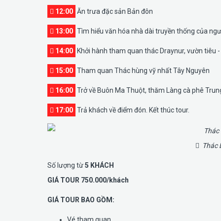
12:00
Ăn trưa đặc sản Bản đôn
13:00
Tìm hiểu văn hóa nhà dài truyền thống của ngư
14:00
Khởi hành tham quan thác Draynur, vườn tiêu -
15:00
Tham quan Thác hùng vỹ nhất Tây Nguyên
16:00
Trở về Buôn Ma Thuột, thăm Làng cà phê Trun
17:00
Trả khách về điểm đón. Kết thúc tour.
Thác D
Số lượng từ
5 KHÁCH
GIÁ TOUR 750.000/khách
GIÁ TOUR BAO GỒM:
Vé tham quan