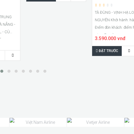
TÀ ĐÙNG - VỊNH HẠ L
 TRUNG
NGUYÊN Khởi hành: hà
 -
Điểm đón khách: điểm 
L - CÙ
gian: 3 ngày..
3.590.000 vnđ
..
ĐẶT TRƯỚC