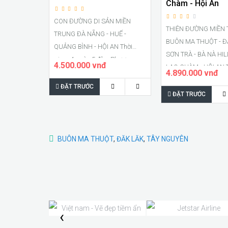
Chàm - Hội An
CON ĐƯỜNG DI SẢN MIỀN
THIÊN ĐƯỜNG MIỀN
TRUNG ĐÀ NẴNG - HUẾ -
BUÔN MA THUỘT - ĐÀ NẴNG
QUẢNG BÌNH - HỘI AN Thời
SƠN TRÀ - BÀ NÀ HIL
gian: 4 ngày 5 đêm Phươn..
4.500.000 vnđ
LAO CHÀM - HỘI AN T
4.890.000 vnđ
ĐẶT TRƯỚC
ĐẶT TRƯỚC
BUÔN MA THUỘT
,
ĐĂK LĂK
,
TÂY NGUYÊN
‹