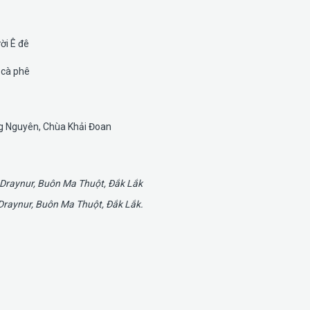
ời Ê đê
 cà phê
g Nguyên, Chùa Khải Đoan
raynur, Buôn Ma Thuột, Đắk Lắk.