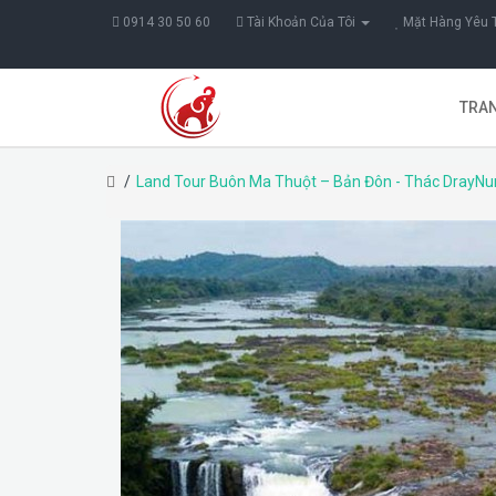
0914 30 50 60
Tài Khoản Của Tôi
Mặt Hàng Yêu T
TRA
Land Tour Buôn Ma Thuột – Bản Đôn - Thác DrayNur