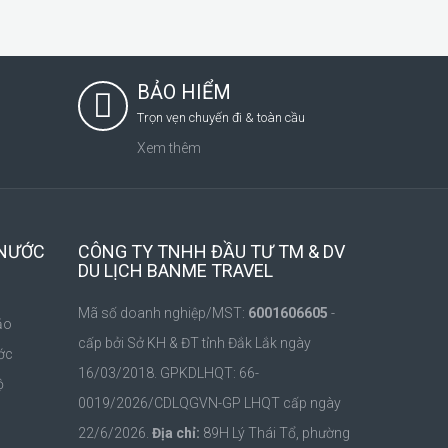
BẢO HIỂM
Trọn vẹn chuyến đi & toàn cầu
Xem thêm
 NƯỚC
CÔNG TY TNHH ĐẦU TƯ TM & DV
DU LỊCH BANME TRAVEL
Mã số doanh nghiệp/MST:
6001606605
-
ảo
cấp bởi Sở KH & ĐT tỉnh Đắk Lắk ngày
ớc
16/03/2018. GPKDLHQT: 66-
ộ
0019/2026/CDLQGVN-GP LHQT cấp ngày
m
22/6/2026.
Địa chỉ:
89H Lý Thái Tổ, phường