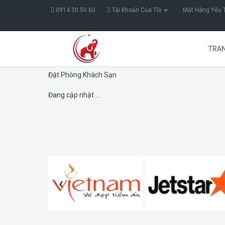
0914 30 50 60
Tài Khoản Của Tôi
Mặt Hàng Yêu T
TRA
Đặt Phòng Khách Sạn
Đang cập nhật ...
‹