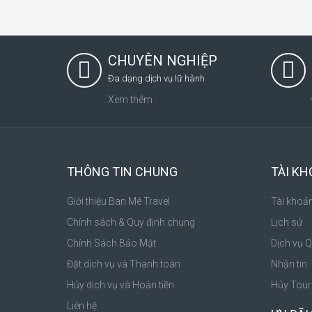
CHUYÊN NGHIỆP
Đa dạng dịch vụ lữ hành
Xem thêm
THÔNG TIN CHUNG
TÀI K
Giới thiệu Ban Mê Travel
Tài khoả
Chính sách & Quy định chung
Lịch sử
Chính Sách Bảo Mật
Dịch vụ 
Đặt dịch vụ và Thanh toán
Nhận tin
Hủy dịch vụ và Hoàn tiền
Hủy Tour
Liên hệ