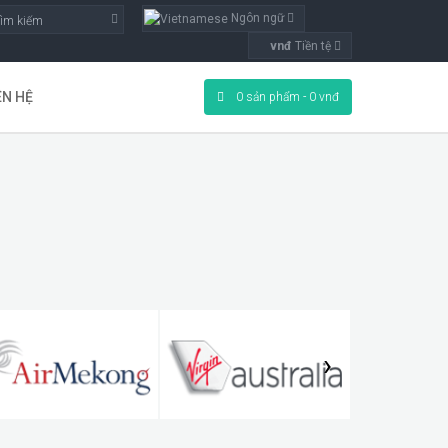
Ngôn ngữ
vnđ
Tiền tệ
ÊN HỆ
0 sản phẩm - 0 vnđ
›