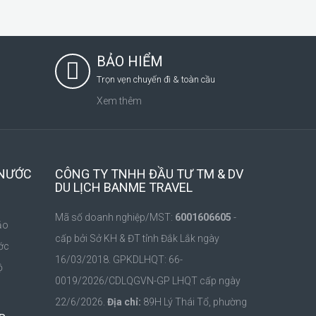
BẢO HIỂM
Trọn vẹn chuyến đi & toàn cầu
Xem thêm
 NƯỚC
CÔNG TY TNHH ĐẦU TƯ TM & DV
DU LỊCH BANME TRAVEL
Mã số doanh nghiệp/MST:
6001606605
-
ảo
cấp bởi Sở KH & ĐT tỉnh Đắk Lắk ngày
ớc
16/03/2018. GPKDLHQT: 66-
ộ
0019/2026/CDLQGVN-GP LHQT cấp ngày
m
22/6/2026.
Địa chỉ:
89H Lý Thái Tổ, phường