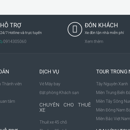
HỖ TRỢ
ĐÓN KHÁCH
24/7 Hotline và trực tuyến
Xe đón tận nhà miễn phí
0914305060
Xem thêm
HOẢN
DỊCH VỤ
TOUR TRONG
n Thành viên
Vé Máy bay
Tây Nguyên Xanh
Đặt phòng Khách sạn
Miền Trung Biển Đ
Quan tâm
Miền Tây Sông Nư
CHUYÊN CHO THUÊ
XE
Miền Đông Nam B
Miền Bắc Việt Na
Thuê xe 45 chỗ