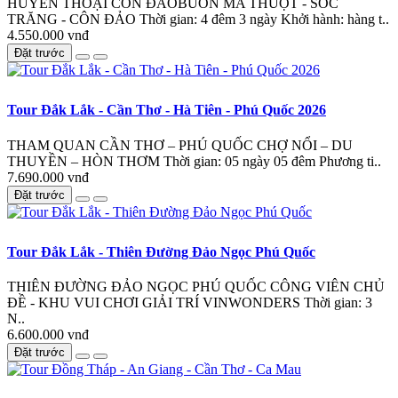
HUYỀN THOẠI CÔN ĐẢOBUÔN MA THUỘT - SÓC
TRĂNG - CÔN ĐẢO Thời gian: 4 đêm 3 ngày Khởi hành: hàng t..
4.550.000 vnđ
Đặt trước
Tour Đắk Lắk - Cần Thơ - Hà Tiên - Phú Quốc 2026
THAM QUAN CẦN THƠ – PHÚ QUỐC CHỢ NỔI – DU
THUYỀN – HÒN THƠM Thời gian: 05 ngày 05 đêm Phương ti..
7.690.000 vnđ
Đặt trước
Tour Đắk Lắk - Thiên Đường Đảo Ngọc Phú Quốc
THIÊN ĐƯỜNG ĐẢO NGỌC PHÚ QUỐC CÔNG VIÊN CHỦ
ĐỀ - KHU VUI CHƠI GIẢI TRÍ VINWONDERS Thời gian: 3
N..
6.600.000 vnđ
Đặt trước