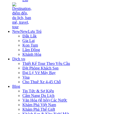
New
New
Lưu Trú
Đắk Lắk
Gia Lai
Kon Tum
Lâm Đồng
Khánh Hòa
Dịch vụ
Thiết Kế Tour Theo Yêu Cầu
Đặt Phòng Khách Sạn
Đại Lý Vé Máy Bay
Visa
Cho Thuê Xe 4-45 Chỗ
Blog
Tin Tức & Sự Kiện
Cẩm Nang Du Lịch
Văn Hóa (lễ hội) Các Nước
Khám Phá Việt Nam
Khám Phá Thế Giới
Khách Sạn & Khu Nghỉ Mát