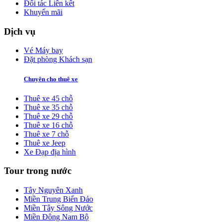
Đối tác Liên kết
Khuyến mãi
Dịch vụ
Vé Máy bay
Đặt phòng Khách sạn
Chuyên cho thuê xe
Thuê xe 45 chỗ
Thuê xe 35 chỗ
Thuê xe 29 chỗ
Thuê xe 16 chỗ
Thuê xe 7 chỗ
Thuê xe Jeep
Xe Đạp địa hình
Tour trong nước
Tây Nguyên Xanh
Miền Trung Biển Đảo
Miền Tây Sông Nước
Miền Đông Nam Bộ