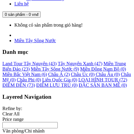
Liên hệ
0 sản phẩm - 0 vnđ
Không có sản phẩm trong giỏ hàng!
Miền Tây Sông Nước
Danh mục
Land Tour Tây Nguyên (43)
Tây Nguyên Xanh (47)
Miền Trung
Biển Đảo (23)
Miền Tây Sông Nước (9)
Miền Đông Nam Bộ (0)
Miền Bắc Việt Nam (6)
Châu Á (2)
Châu Úc (0)
Châu Âu (0)
Châu
Mỹ (0)
Châu Phi (0)
Liên Quốc Gia (0)
LOẠI HÌNH TOUR (72)
ĐIỂM ĐẾN (73)
ĐIỂM LƯU TRÚ (0)
ĐẶC SẢN BAN MÊ (0)
Layered Navigation
Refine by:
Clear All
Price range
Văn phòng/Chi nhánh