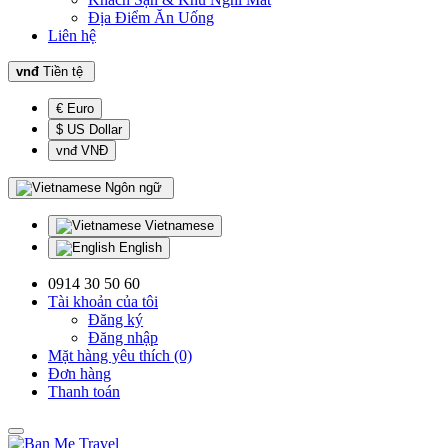
Địa Điểm Ăn Uống
Liên hệ
vnđ
Tiền tệ
€ Euro
$ US Dollar
vnđ VNĐ
Ngôn ngữ
Vietnamese
English
0914 30 50 60
Tài khoản của tôi
Đăng ký
Đăng nhập
Mặt hàng yêu thích (0)
Đơn hàng
Thanh toán