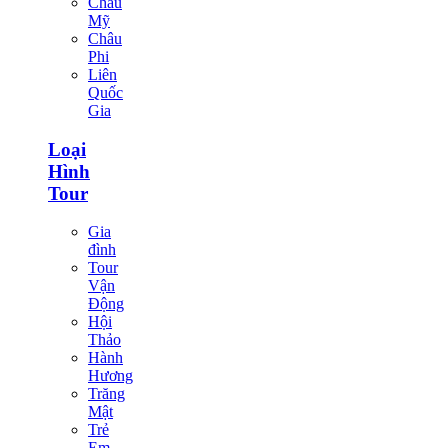
Châu
Mỹ
Châu
Phi
Liên
Quốc
Gia
Loại
Hình
Tour
Gia
đình
Tour
Vận
Động
Hội
Thảo
Hành
Hương
Trăng
Mật
Trẻ
Em