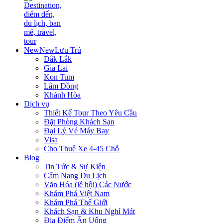
New
New
Lưu Trú
Đắk Lắk
Gia Lai
Kon Tum
Lâm Đồng
Khánh Hòa
Dịch vụ
Thiết Kế Tour Theo Yêu Cầu
Đặt Phòng Khách Sạn
Đại Lý Vé Máy Bay
Visa
Cho Thuê Xe 4-45 Chỗ
Blog
Tin Tức & Sự Kiện
Cẩm Nang Du Lịch
Văn Hóa (lễ hội) Các Nước
Khám Phá Việt Nam
Khám Phá Thế Giới
Khách Sạn & Khu Nghỉ Mát
Địa Điểm Ăn Uống