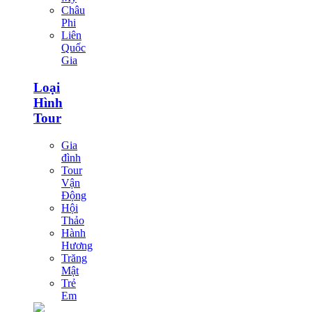
Châu
Phi
Liên
Quốc
Gia
Loại
Hình
Tour
Gia
đình
Tour
Vận
Động
Hội
Thảo
Hành
Hương
Trăng
Mật
Trẻ
Em