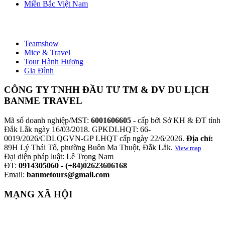
Miền Bắc Việt Nam
Loại Hình Tour
Teamshow
Mice & Travel
Tour Hành Hương
Gia Đình
CÔNG TY TNHH ĐẦU TƯ TM & DV DU LỊCH
BANME TRAVEL
Mã số doanh nghiệp/MST:
6001606605
- cấp bởi Sở KH & ĐT tỉnh
Đắk Lắk ngày 16/03/2018. GPKDLHQT: 66-
0019/2026/CDLQGVN-GP LHQT cấp ngày 22/6/2026.
Địa chỉ:
89H Lý Thái Tổ, phường Buôn Ma Thuột, Đắk Lắk.
View map
Đại diện pháp luật: Lê Trọng Nam
ĐT:
0914305060 - (+84)02623606168
Email:
banmetours@gmail.com
MẠNG XÃ HỘI