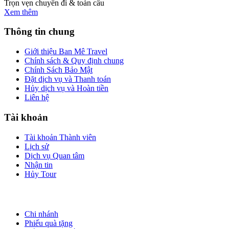
Trọn vẹn chuyến đi & toàn cầu
Xem thêm
Thông tin chung
Giới thiệu Ban Mê Travel
Chính sách & Quy định chung
Chính Sách Bảo Mật
Đặt dịch vụ và Thanh toán
Hủy dịch vụ và Hoàn tiền
Liên hệ
Tài khoản
Tài khoản Thành viên
Lịch sử
Dịch vụ Quan tâm
Nhận tin
Hủy Tour
Ưu đãi/Hỗ trợ
Chi nhánh
Phiếu quà tặng