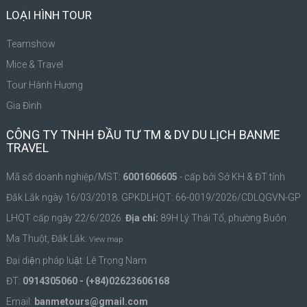
LOẠI HÌNH TOUR
Teamshow
Mice & Travel
Tour Hành Hương
Gia Đình
CÔNG TY TNHH ĐẦU TƯ TM & DV DU LỊCH BANME
TRAVEL
Mã số doanh nghiệp/MST:
6001606605
- cấp bởi Sở KH & ĐT tỉnh
Đắk Lắk ngày 16/03/2018. GPKDLHQT: 66-0019/2026/CDLQGVN-GP
LHQT cấp ngày 22/6/2026.
Địa chỉ:
89H Lý Thái Tổ, phường Buôn
Ma Thuột, Đắk Lắk.
View map
Đại diện pháp luật: Lê Trọng Nam
ĐT:
0914305060 - (+84)02623606168
Email:
banmetours@gmail.com