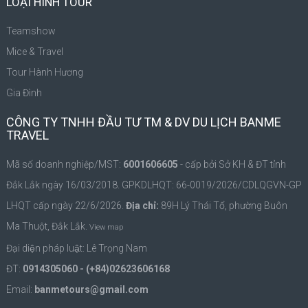
LOẠI HÌNH TOUR
Teamshow
Mice & Travel
Tour Hành Hương
Gia Đình
CÔNG TY TNHH ĐẦU TƯ TM & DV DU LỊCH BANME
TRAVEL
Mã số doanh nghiệp/MST:
6001606605
- cấp bởi Sở KH & ĐT tỉnh
Đắk Lắk ngày 16/03/2018. GPKDLHQT: 66-0019/2026/CDLQGVN-GP
LHQT cấp ngày 22/6/2026.
Địa chỉ:
89H Lý Thái Tổ, phường Buôn
Ma Thuột, Đắk Lắk.
View map
Đại diện pháp luật: Lê Trọng Nam
ĐT:
0914305060 - (+84)02623606168
Email:
banmetours@gmail.com