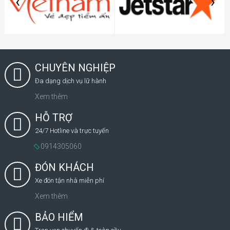
‹
›
CHUYÊN NGHIỆP
Đa dạng dịch vụ lữ hành
Xem thêm
HỖ TRỢ
24/7 Hotline và trực tuyến
0914305060
ĐÓN KHÁCH
Xe đón tận nhà miễn phí
Xem thêm
BẢO HIỂM