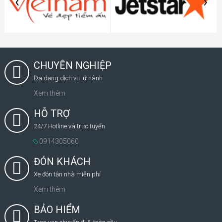
‹
›
CHUYÊN NGHIỆP
Đa dạng dịch vụ lữ hành
Xem thêm
HỖ TRỢ
24/7 Hotline và trực tuyến
0914305060
ĐÓN KHÁCH
Xe đón tận nhà miễn phí
Xem thêm
BẢO HIỂM