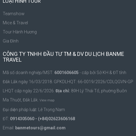
LOẠI HÌNH TOUR
Teamshow
Mice & Travel
Tour Hành Hương
Gia Đình
CÔNG TY TNHH ĐẦU TƯ TM & DV DU LỊCH BANME
TRAVEL
Mã số doanh nghiệp/MST:
6001606605
- cấp bởi Sở KH & ĐT tỉnh
Đắk Lắk ngày 16/03/2018. GPKDLHQT: 66-0019/2026/CDLQGVN-GP
LHQT cấp ngày 22/6/2026.
Địa chỉ:
89H Lý Thái Tổ, phường Buôn
Ma Thuột, Đắk Lắk.
View map
Đại diện pháp luật: Lê Trọng Nam
ĐT:
0914305060 - (+84)02623606168
Email:
banmetours@gmail.com