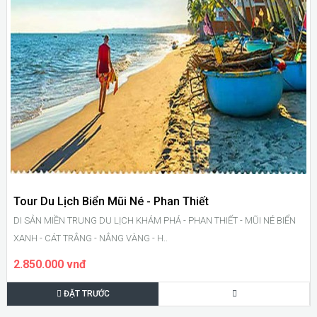
Tour Du Lịch Biển Mũi Né - Phan Thiết
DI SẢN MIỀN TRUNG DU LỊCH KHÁM PHÁ - PHAN THIẾT - MŨI NÉ BIỂN
XANH - CÁT TRẮNG - NẮNG VÀNG - H..
2.850.000 vnđ
ĐẶT TRƯỚC