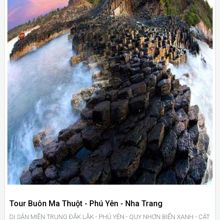
Tour Buôn Ma Thuột - Phú Yên - Nha Trang
DI SẢN MIỀN TRUNG ĐẮK LẮK - PHÚ YÊN - QUY NHƠN BIỂN XANH - CÁT