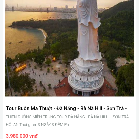
Tour Buôn Ma Thuột - Đà Nẵng - Bà Nà Hill - Sơn Trà -
THIÊN ĐƯỜNG MIỀN TRUNG TOUR ĐÀ NẴNG - BÀ NÀ HILL – SƠN TRÀ -
Hội An
HỘI AN Thời gian: 3 NGÀY 3 ĐÊM Ph..
3.980.000 vnđ