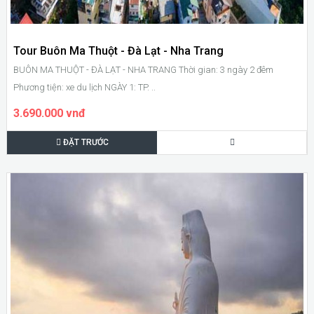
Tour Buôn Ma Thuột - Đà Lạt - Nha Trang
BUÔN MA THUỘT - ĐÀ LẠT - NHA TRANG Thời gian: 3 ngày 2 đêm
Phương tiện: xe du lịch NGÀY 1: TP. ..
3.690.000 vnđ
ĐẶT TRƯỚC