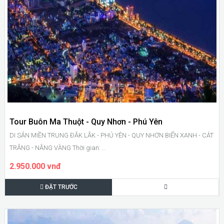
Tour Buôn Ma Thuột - Quy Nhơn - Phú Yên
DI SẢN MIỀN TRUNG ĐẮK LẮK - PHÚ YÊN - QUY NHƠN BIỂN XANH - CÁT
TRẮNG - NẮNG VÀNG Thời gian: ..
2.950.000 vnđ
ĐẶT TRƯỚC