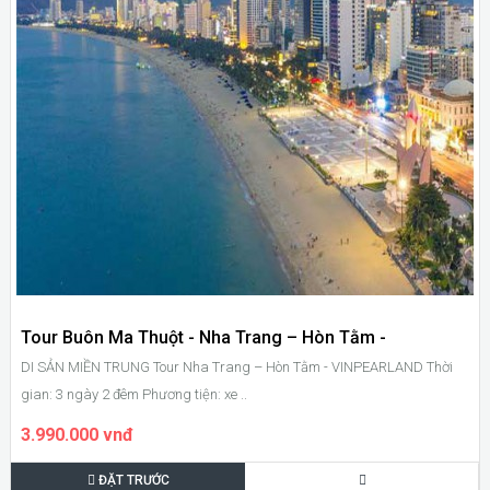
Tour Buôn Ma Thuột - Nha Trang – Hòn Tằm -
DI SẢN MIỀN TRUNG Tour Nha Trang – Hòn Tằm - VINPEARLAND Thời
VINPEARLAND
gian: 3 ngày 2 đêm Phương tiện: xe ..
3.990.000 vnđ
ĐẶT TRƯỚC