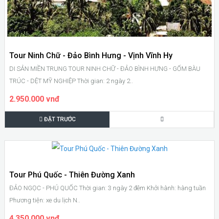
Tour Ninh Chữ - Đảo Bình Hưng - Vịnh Vĩnh Hy
DI SẢN MIỀN TRUNG TOUR NINH CHỮ - ĐẢO BÌNH HƯNG - GỐM BÀU
TRÚC - DỆT MỸ NGHIỆP Thời gian: 2 ngày 2..
2.950.000 vnđ
ĐẶT TRƯỚC
Tour Phú Quốc - Thiên Đường Xanh
ĐẢO NGỌC - PHÚ QUỐC Thời gian: 3 ngày 2 đêm Khởi hành: hàng tuần
Phương tiện: xe du lịch N..
4.350.000 vnđ