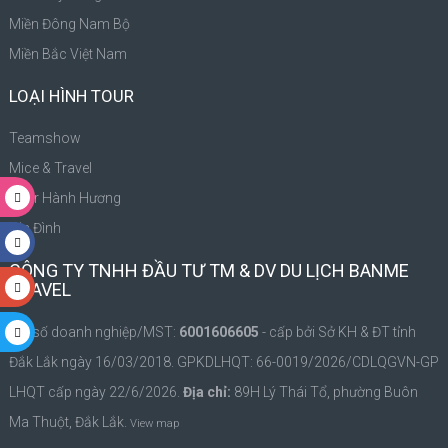
Miền Đông Nam Bộ
Miền Bắc Việt Nam
LOẠI HÌNH TOUR
Teamshow
Mice & Travel
Tour Hành Hương
Gia Đình
CÔNG TY TNHH ĐẦU TƯ TM & DV DU LỊCH BANME
TRAVEL
Mã số doanh nghiệp/MST:
6001606605
- cấp bởi Sở KH & ĐT tỉnh
Đắk Lắk ngày 16/03/2018. GPKDLHQT: 66-0019/2026/CDLQGVN-GP
LHQT cấp ngày 22/6/2026.
Địa chỉ:
89H Lý Thái Tổ, phường Buôn
Ma Thuột, Đắk Lắk.
View map