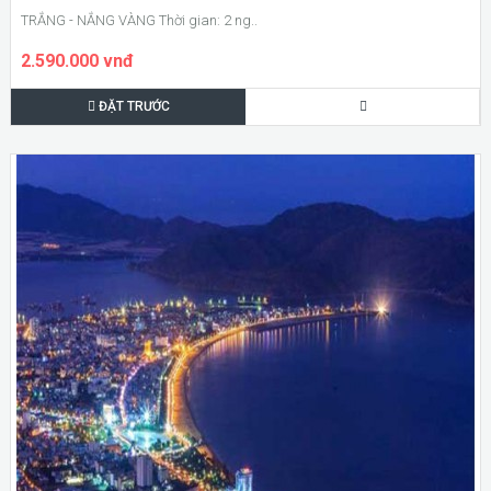
TRẮNG - NẮNG VÀNG Thời gian: 2 ng..
2.590.000 vnđ
ĐẶT TRƯỚC