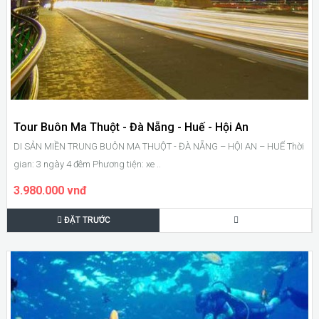
Tour Buôn Ma Thuột - Đà Nẵng - Huế - Hội An
DI SẢN MIỀN TRUNG BUÔN MA THUỘT - ĐÀ NẴNG – HỘI AN – HUẾ Thời
gian: 3 ngày 4 đêm Phương tiện: xe ..
3.980.000 vnđ
ĐẶT TRƯỚC