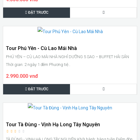
ĐẶT TRƯỚC
Tour Phú Yên - Cù Lao Mái Nhà
PHÚ YÊN – CÙ LAO MÁI NHÀ NGHỈ DƯỠNG 5 SAO – BUFFET HẢI SẢN
Thời gian: 2 ngày 1 đêm Phương tiệ..
2.990.000 vnđ
ĐẶT TRƯỚC
Tour Tà Đùng - Vịnh Hạ Long Tây Nguyên
TÀ ĐÙNG - VỊNH HẠ LONG TÂY NGUYÊN Khởi hành: hàng tuần Điểm đón