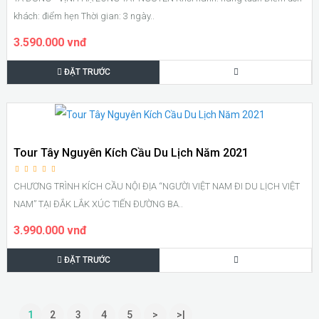
khách: điểm hẹn Thời gian: 3 ngày..
3.590.000 vnđ
ĐẶT TRƯỚC
Tour Tây Nguyên Kích Cầu Du Lịch Năm 2021
CHƯƠNG TRÌNH KÍCH CẦU NỘI ĐỊA “NGƯỜI VIỆT NAM ĐI DU LỊCH VIỆT
NAM” TẠI ĐẮK LẮK XÚC TIẾN ĐƯỜNG BA..
3.990.000 vnđ
ĐẶT TRƯỚC
1
2
3
4
5
>
>|