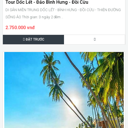
Tour Dốc Lết - Đảo Bình Hưng - Đồi Cừu
DI SẢN MIỀN TRUNG DỐC LẾT - BÌNH HƯNG - ĐỒI CỪU - THIÊN ĐƯỜNG
SỐNG ẢO Thời gian: 3 ngày 2 đêm ..
2.750.000 vnđ
ĐẶT TRƯỚC