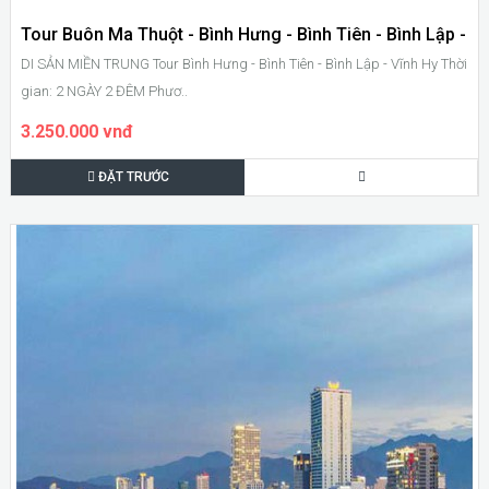
Tour Buôn Ma Thuột - Bình Hưng - Bình Tiên - Bình Lập -
DI SẢN MIỀN TRUNG Tour Bình Hưng - Bình Tiên - Bình Lập - Vĩnh Hy Thời
Vĩnh Hy
gian: 2 NGÀY 2 ĐÊM Phươ..
3.250.000 vnđ
ĐẶT TRƯỚC