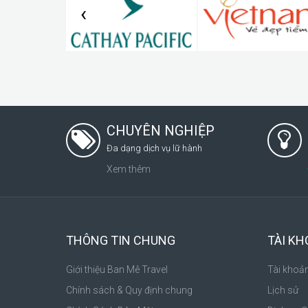
‹
CHUYÊN NGHIỆP
Đa dạng dịch vụ lữ hành
Xem thêm
THÔNG TIN CHUNG
TÀI K
Giới thiệu Ban Mê Travel
Tài khoả
Chính sách & Quy định chung
Lịch sử