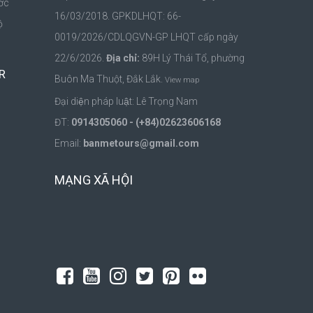
ớc
16/03/2018. GPKDLHQT: 66-
ộ
0019/2026/CDLQGVN-GP LHQT cấp ngày
m
22/6/2026.
Địa chỉ:
89H Lý Thái Tổ, phường
R
Buôn Ma Thuột, Đắk Lắk.
View map
Đại diện pháp luật: Lê Trọng Nam
ĐT:
0914305060 - (+84)02623606168
Email:
banmetours@gmail.com
MẠNG XÃ HỘI