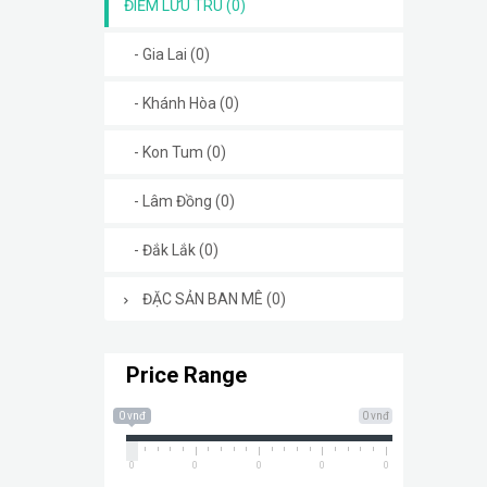
ĐIỂM LƯU TRÚ (0)
- Gia Lai (0)
- Khánh Hòa (0)
- Kon Tum (0)
- Lâm Đồng (0)
- Đắk Lắk (0)
ĐẶC SẢN BAN MÊ (0)
Price Range
0 vnđ
0 vnđ
0
0
0
0
0