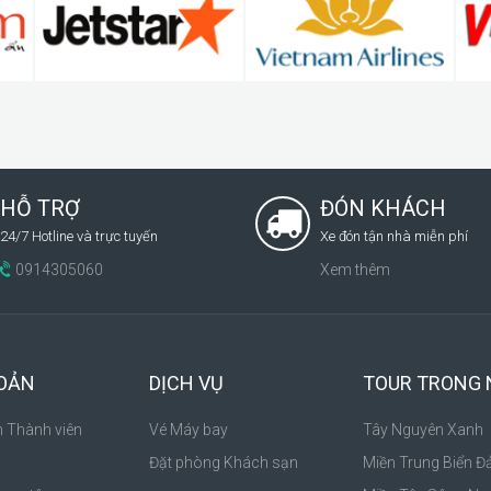
HỖ TRỢ
ĐÓN KHÁCH
24/7 Hotline và trực tuyến
Xe đón tận nhà miễn phí
0914305060
Xem thêm
HOẢN
DỊCH VỤ
TOUR TRONG
n Thành viên
Vé Máy bay
Tây Nguyên Xanh
Đặt phòng Khách sạn
Miền Trung Biển Đ