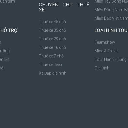
Quan tâm
Miền Tây Sông Nư
CHUYÊN CHO THUÊ
XE
Miền Đông Nam B
Miền Bắc Việt Na
Thuê xe 45 chỗ
/HỖ TRỢ
LOẠI HÌNH TOU
Thuê xe 35 chỗ
Thuê xe 29 chỗ
h
Teamshow
Thuê xe 16 chỗ
à tặng
Mice & Travel
Thuê xe 7 chỗ
ên kết
Tour Hành Hương
Thuê xe Jeep
ãi
Gia Đình
Xe Đạp địa hình