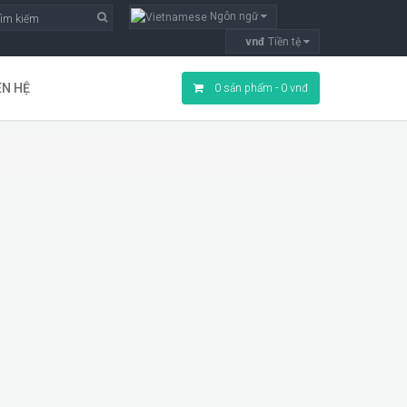
Ngôn ngữ
vnđ
Tiền tệ
ÊN HỆ
0 sản phẩm - 0 vnđ