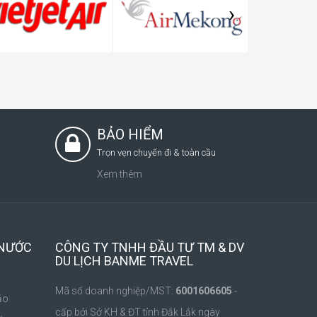
›
BẢO HIỂM
Trọn vẹn chuyến đi & toàn cầu
Xem thêm
 NƯỚC
CÔNG TY TNHH ĐẦU TƯ TM & DV
DU LỊCH BANME TRAVEL
Mã số doanh nghiệp/MST:
6001606605
-
ảo
cấp bởi Sở KH & ĐT tỉnh Đắk Lắk ngày