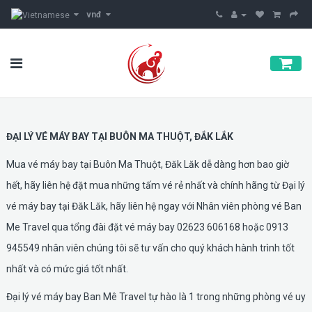
vnđ
ĐẠI LÝ VÉ MÁY BAY TẠI BUÔN MA THUỘT, ĐẮK LẮK
Mua vé máy bay tại Buôn Ma Thuột, Đăk Lăk dễ dàng hơn bao giờ
hết, hãy liên hệ đặt mua những tấm vé rẻ nhất và chính hãng từ Đại lý
vé máy bay tại Đăk Lăk, hãy liên hệ ngay với Nhân viên phòng vé Ban
Me Travel qua tổng đài đặt vé máy bay 02623 606168 hoặc 0913
945549 nhân viên chúng tôi sẽ tư vấn cho quý khách hành trình tốt
nhất và có mức giá tốt nhất.
Đại lý vé máy bay Ban Mê Travel tự hào là 1 trong những phòng vé uy