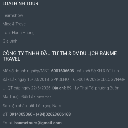
LOẠI HÌNH TOUR
Teamshow
Mice & Travel
Tour Hành Hương
Gia Đình
CÔNG TY TNHH ĐẦU TƯ TM & DV DU LỊCH BANME
TRAVEL
Mã số doanh nghiệp/MST:
6001606605
- cấp bởi Sở KH & ĐT tỉnh
Đắk Lắk ngày 16/03/2018. GPKDLHQT: 66-0019/2026/CDLQGVN-GP
LHQT cấp ngày 22/6/2026.
Địa chỉ:
89H Lý Thái Tổ, phường Buôn
Ma Thuột, Đắk Lắk.
View map
Đại diện pháp luật: Lê Trọng Nam
ĐT:
0914305060 - (+84)02623606168
Email:
banmetours@gmail.com