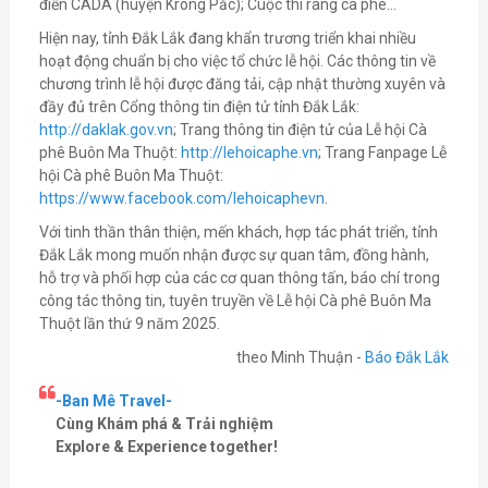
điền CADA (huyện Krông Pắc); Cuộc thi rang cà phê...
Hiện nay, tỉnh Đắk Lắk đang khẩn trương triển khai nhiều
hoạt động chuẩn bị cho việc tổ chức lễ hội. Các thông tin về
chương trình lễ hội được đăng tải, cập nhật thường xuyên và
đầy đủ trên Cổng thông tin điện tử tỉnh Đắk Lắk:
http://daklak.gov.vn
; Trang thông tin điện tử của Lễ hội Cà
phê Buôn Ma Thuột:
http://lehoicaphe.vn
; Trang Fanpage Lễ
hội Cà phê Buôn Ma Thuột:
https://www.facebook.com/lehoicaphevn
.
Với tinh thần thân thiện, mến khách, hợp tác phát triển, tỉnh
Đắk Lắk mong muốn nhận được sự quan tâm, đồng hành,
hỗ trợ và phối hợp của các cơ quan thông tấn, báo chí trong
công tác thông tin, tuyên truyền về Lễ hội Cà phê Buôn Ma
Thuột lần thứ 9 năm 2025.
theo Minh Thuận -
Báo Đắk Lắk
-Ban Mê Travel-
Cùng Khám phá & Trải nghiệm
Explore & Experience together!