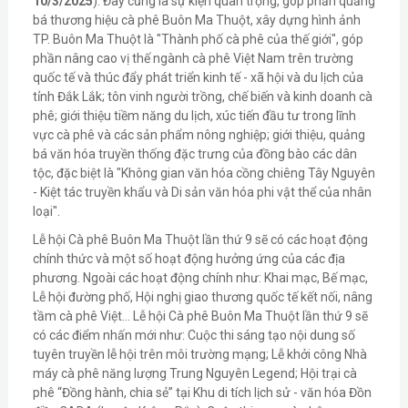
10/3/2025
). Đây cũng là sự kiện quan trọng, góp phần quảng
bá thương hiệu cà phê Buôn Ma Thuột, xây dựng hình ảnh
TP. Buôn Ma Thuột là "Thành phố cà phê của thế giới", góp
phần nâng cao vị thế ngành cà phê Việt Nam trên trường
quốc tế và thúc đẩy phát triển kinh tế - xã hội và du lịch của
tỉnh Đắk Lắk; tôn vinh người trồng, chế biến và kinh doanh cà
phê; giới thiệu tiềm năng du lịch, xúc tiến đầu tư trong lĩnh
vực cà phê và các sản phẩm nông nghiệp; giới thiệu, quảng
bá văn hóa truyền thống đặc trưng của đồng bào các dân
tộc, đặc biệt là "Không gian văn hóa cồng chiêng Tây Nguyên
- Kiệt tác truyền khẩu và Di sản văn hóa phi vật thể của nhân
loại".
Lễ hội Cà phê Buôn Ma Thuột lần thứ 9 sẽ có các hoạt động
chính thức và một số hoạt động hưởng ứng của các địa
phương. Ngoài các hoạt động chính như: Khai mạc, Bế mạc,
Lễ hội đường phố, Hội nghị giao thương quốc tế kết nối, nâng
tầm cà phê Việt... Lễ hội Cà phê Buôn Ma Thuột lần thứ 9 sẽ
có các điểm nhấn mới như: Cuộc thi sáng tạo nội dung số
tuyên truyền lễ hội trên môi trường mạng; Lễ khởi công Nhà
máy cà phê năng lượng Trung Nguyên Legend; Hội trại cà
phê “Đồng hành, chia sẻ” tại Khu di tích lịch sử - văn hóa Đồn