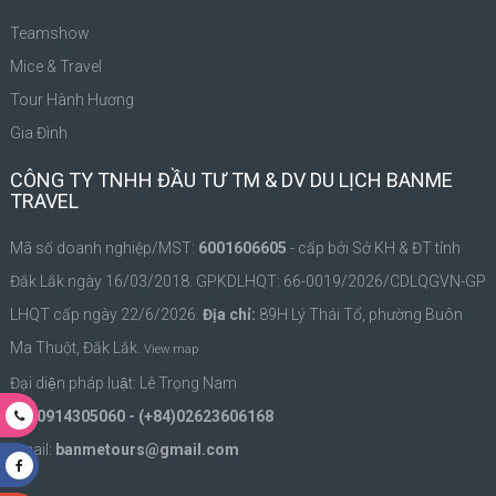
Teamshow
Mice & Travel
Tour Hành Hương
Gia Đình
CÔNG TY TNHH ĐẦU TƯ TM & DV DU LỊCH BANME
TRAVEL
Mã số doanh nghiệp/MST:
6001606605
- cấp bởi Sở KH & ĐT tỉnh
Đắk Lắk ngày 16/03/2018. GPKDLHQT: 66-0019/2026/CDLQGVN-GP
LHQT cấp ngày 22/6/2026.
Địa chỉ:
89H Lý Thái Tổ, phường Buôn
Ma Thuột, Đắk Lắk.
View map
Đại diện pháp luật: Lê Trọng Nam
ĐT:
0914305060 - (+84)02623606168
Email:
banmetours@gmail.com