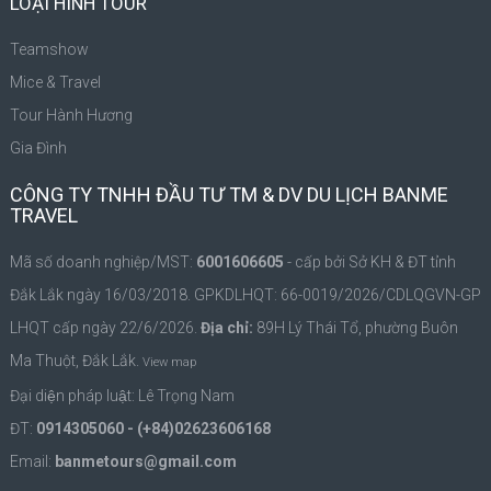
LOẠI HÌNH TOUR
Teamshow
Mice & Travel
Tour Hành Hương
Gia Đình
CÔNG TY TNHH ĐẦU TƯ TM & DV DU LỊCH BANME
TRAVEL
Mã số doanh nghiệp/MST:
6001606605
- cấp bởi Sở KH & ĐT tỉnh
Đắk Lắk ngày 16/03/2018. GPKDLHQT: 66-0019/2026/CDLQGVN-GP
LHQT cấp ngày 22/6/2026.
Địa chỉ:
89H Lý Thái Tổ, phường Buôn
Ma Thuột, Đắk Lắk.
View map
Đại diện pháp luật: Lê Trọng Nam
ĐT:
0914305060 - (+84)02623606168
Email:
banmetours@gmail.com