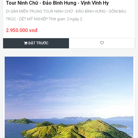
Tour Ninh Chữ - Đảo Bình Hưng - Vịnh Vĩnh Hy
DI SẢN MIỀN TRUNG TOUR NINH CHỮ - ĐẢO BÌNH HƯNG - GỐM BÀU
TRÚC - DỆT MỸ NGHIỆP Thời gian: 2 ngày 2..
2.950.000 vnđ
ĐẶT TRƯỚC