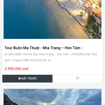
Tour Buôn Ma Thuột - Nha Trang – Hòn Tằm -
DI SẢN MIỀN TRUNG Tour Nha Trang – Hòn Tằm - VINPEARLAND Thời
VINPEARLAND
gian: 3 ngày 2 đêm Phương tiện: xe ..
3.990.000 vnđ
ĐẶT TRƯỚC