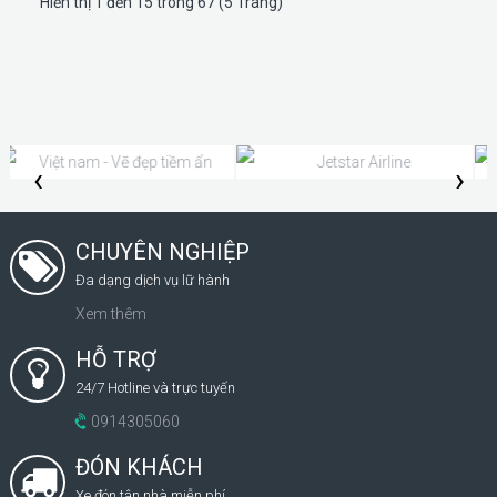
Hiển thị 1 đến 15 trong 67 (5 Trang)
‹
›
CHUYÊN NGHIỆP
Đa dạng dịch vụ lữ hành
Xem thêm
HỖ TRỢ
24/7 Hotline và trực tuyến
0914305060
ĐÓN KHÁCH
Xe đón tận nhà miễn phí