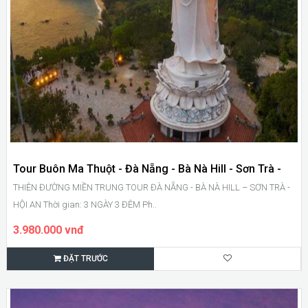
Tour Buôn Ma Thuột - Đà Nẵng - Bà Nà Hill - Sơn Trà -
THIÊN ĐƯỜNG MIỀN TRUNG TOUR ĐÀ NẴNG - BÀ NÀ HILL – SƠN TRÀ -
Hội An
HỘI AN Thời gian: 3 NGÀY 3 ĐÊM Ph..
3.980.000 vnđ
ĐẶT TRƯỚC