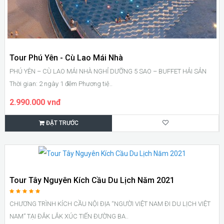
Tour Phú Yên - Cù Lao Mái Nhà
PHÚ YÊN – CÙ LAO MÁI NHÀ NGHỈ DƯỠNG 5 SAO – BUFFET HẢI SẢN
Thời gian: 2 ngày 1 đêm Phương tiệ..
2.990.000 vnđ
ĐẶT TRƯỚC
Tour Tây Nguyên Kích Cầu Du Lịch Năm 2021
CHƯƠNG TRÌNH KÍCH CẦU NỘI ĐỊA “NGƯỜI VIỆT NAM ĐI DU LỊCH VIỆT
NAM” TẠI ĐẮK LẮK XÚC TIẾN ĐƯỜNG BA..