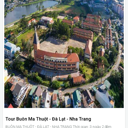
Tour Buôn Ma Thuột - Đà Lạt - Nha Trang
BUÔN MA THUỘT - ĐÀ LẠT - NHA TRANG Thời gian: 3 ngày 2 đêm