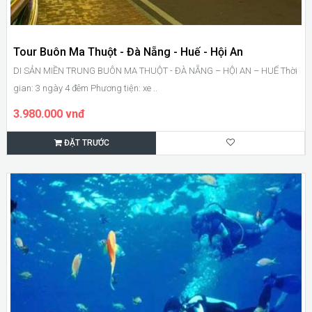
Tour Buôn Ma Thuột - Đà Nẵng - Huế - Hội An
DI SẢN MIỀN TRUNG BUÔN MA THUỘT - ĐÀ NẴNG – HỘI AN – HUẾ Thời
gian: 3 ngày 4 đêm Phương tiện: xe ..
3.980.000 vnđ
ĐẶT TRƯỚC