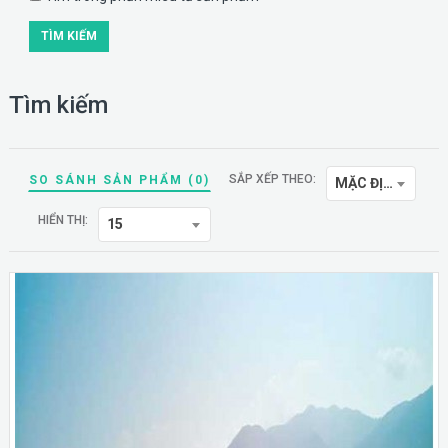
Tìm kiếm
SẮP XẾP THEO:
SO SÁNH SẢN PHẨM (0)
MẶC ĐỊNH
HIỂN THỊ:
15