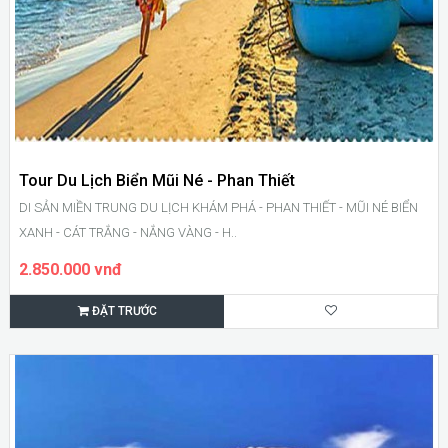
Tour Du Lịch Biển Mũi Né - Phan Thiết
DI SẢN MIỀN TRUNG DU LỊCH KHÁM PHÁ - PHAN THIẾT - MŨI NÉ BIỂN
XANH - CÁT TRẮNG - NẮNG VÀNG - H..
2.850.000 vnđ
ĐẶT TRƯỚC