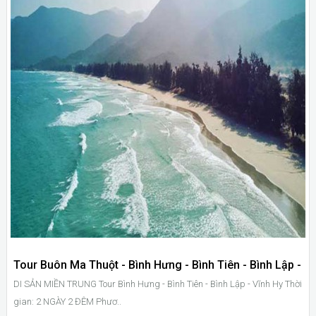
Tour Buôn Ma Thuột - Bình Hưng - Bình Tiên - Bình Lập -
DI SẢN MIỀN TRUNG Tour Bình Hưng - Bình Tiên - Bình Lập - Vĩnh Hy Thời
Vĩnh Hy
gian: 2 NGÀY 2 ĐÊM Phươ..