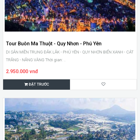
Tour Buôn Ma Thuột - Quy Nhơn - Phú Yên
DI SẢN MIỀN TRUNG ĐẮK LẮK - PHÚ YÊN - QUY NHƠN BIỂN XANH - CÁT
TRẮNG - NẮNG VÀNG Thời gian: ..
2.950.000 vnđ
ĐẶT TRƯỚC