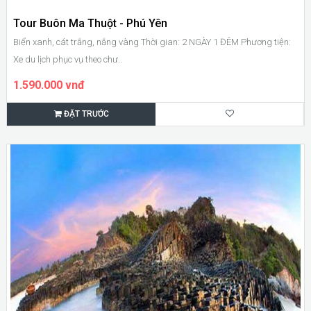
Tour Buôn Ma Thuột - Phú Yên
Biển xanh, cát trắng, nắng vàng Thời gian: 2 NGÀY 1 ĐÊM Phương tiện:
Xe du lịch phục vụ theo chư..
1.590.000 vnđ
ĐẶT TRƯỚC