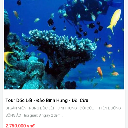
Tour Dốc Lết - Đảo Bình Hưng - Đồi Cừu
DI SẢN MIỀN TRUNG DỐC LẾT - BÌNH HƯNG - ĐỒI CỪU - THIÊN ĐƯỜNG
SỐNG ẢO Thời gian: 3 ngày 2 đêm ..
2.750.000 vnđ