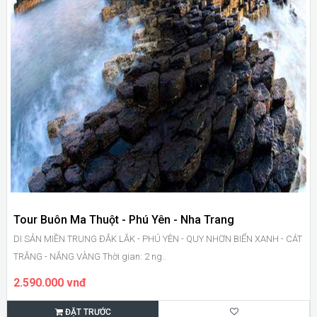
Tour Buôn Ma Thuột - Phú Yên - Nha Trang
DI SẢN MIỀN TRUNG ĐẮK LẮK - PHÚ YÊN - QUY NHƠN BIỂN XANH - CÁT
TRẮNG - NẮNG VÀNG Thời gian: 2 ng..
2.590.000 vnđ
ĐẶT TRƯỚC