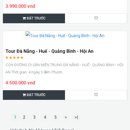
3.990.000 vnđ
ĐẶT TRƯỚC
Tour Đà Nẵng - Huế - Quảng Bình - Hội An
CON ĐƯỜNG DI SẢN MIỀN TRUNG ĐÀ NẴNG - HUẾ - QUẢNG BÌNH - HỘI
AN Thời gian: 4 ngày 5 đêm Phươn..
4.500.000 vnđ
ĐẶT TRƯỚC
1
2
3
4
5
>
>|