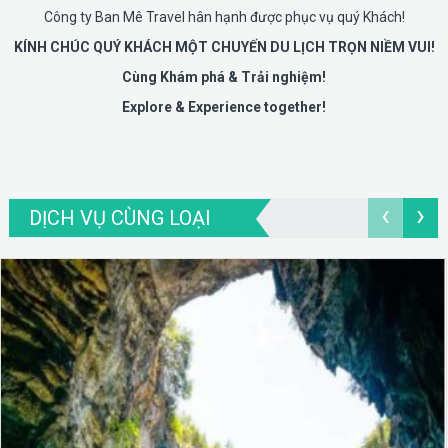
Công ty Ban Mê Travel hân hạnh được phục vụ quý Khách!
KÍNH CHÚC QUÝ KHÁCH MỘT CHUYẾN DU LỊCH TRỌN NIỀM VUI!
Cùng Khám phá & Trải nghiệm!
Explore & Experience together!
‹
›
DỊCH VỤ CÙNG LOẠI