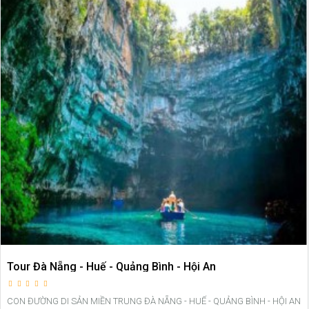
Tour Đà Nẵng - Huế - Quảng Bình - Hội An
CON ĐƯỜNG DI SẢN MIỀN TRUNG ĐÀ NẴNG - HUẾ - QUẢNG BÌNH - HỘI AN