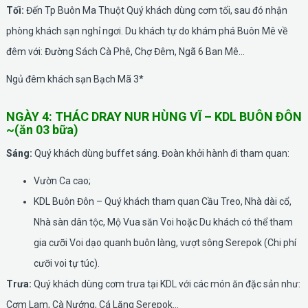
Tối:
Đến Tp Buôn Ma Thuột Quý khách dùng cơm tối, sau đó nhận
phòng khách sạn nghỉ ngơi. Du khách tự do khám phá Buôn Mê về
đêm với: Đường Sách Cà Phê, Chợ Đêm, Ngã 6 Ban Mê...
Ngủ đêm khách sạn Bạch Mã 3*
NGÀY 4: THÁC DRAY NUR HÙNG VĨ – KDL BUÔN ĐÔN
~(ăn 03 bữa)
Sáng:
Quý khách dùng buffet sáng. Đoàn khởi hành đi tham quan:
Vườn Ca cao;
KDL Buôn Đôn – Quý khách tham quan Cầu Treo, Nhà dài cổ,
Nhà sàn dân tộc, Mộ Vua săn Voi hoặc Du khách có thể tham
gia cưỡi Voi dạo quanh buôn làng, vượt sông Serepok (Chi phí
cưỡi voi tự túc).
Trưa:
Quý khách dùng cơm trưa tại KDL với các món ăn đặc sản như:
Cơm Lam, Cà Nướng, Cá Lăng Serepok...