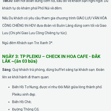
18h30:
Đến nơi đoàn dùng cơm tối, sau đó về khách sạn nghỉ ngơi. Du
khách tự do khám phá Phố Núi về đêm.
Nếu Du khách có yêu cầu tham gia chương trình GIAO LƯU VĂN HÓA
CỒNG CHIÊNG thì HDV đưa đoàn vô Buôn Làng dùng cơm tối và Giao
Lưu (Chi phí Giao Lưu Cồng Chiêng tự túc).
Ngủ đêm Khách sạn Tre Xanh 3*.
NGÀY 3: TP PLEIKU – CHECK IN HOA CAFE - ĐĂK
LĂK ~(ăn 03 bữa)
Sáng:
Quý khách trả phòng, dùng buffet sáng tại khách sạn. Đoàn
lên xe khởi hành đi tham quan:
Biển Hồ Tơ Nưng; được ví như Đôi Mắt giữa lòng thành phố
Pleiku xinh đẹp.
Biển Hồ Chè;
Đường Thông Cổ;