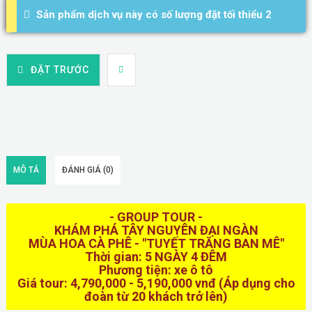
Sản phẩm dịch vụ này có số lượng đặt tối thiểu 2
ĐẶT TRƯỚC
MÔ TẢ
ĐÁNH GIÁ (0)
- GROUP TOUR -
KHÁM PHÁ TÂY NGUYÊN ĐẠI NGÀN
MÙA HOA CÀ PHÊ - "TUYẾT TRĂNG BAN MÊ"
Thời gian: 5 NGÀY 4 ĐÊM
Phương tiện: xe ô tô
Giá tour: 4,790,000 - 5,190,000 vnđ (Áp dụng cho
đoàn từ 20 khách trở lên)