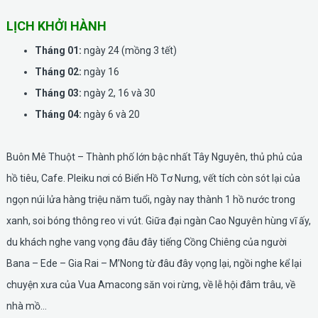
LỊCH KHỞI HÀNH
Tháng 01:
ngày 24 (mồng 3 tết)
Tháng 02:
ngày 16
Tháng 03:
ngày 2, 16 và 30
Tháng 04:
ngày 6 và 20
Buôn Mê Thuột – Thành phố lớn bậc nhất Tây Nguyên, thủ phủ của
hồ tiêu, Cafe. Pleiku nơi có Biển Hồ Tơ Nưng, vết tích còn sót lại của
ngọn núi lửa hàng triệu năm tuổi, ngày nay thành 1 hồ nước trong
xanh, soi bóng thông reo vi vút. Giữa đại ngàn Cao Nguyên hùng vĩ ấy,
du khách nghe vang vọng đâu đây tiếng Cồng Chiêng của người
Bana – Ede – Gia Rai – M’Nong từ đâu đây vọng lại, ngồi nghe kể lại
chuyện xưa của Vua Amacong săn voi rừng, về lễ hội đâm trâu, về
nhà mồ…