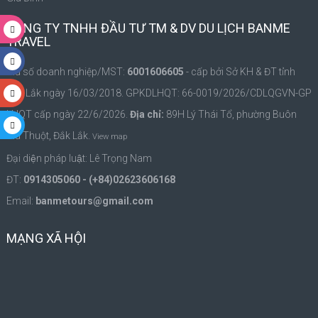
CÔNG TY TNHH ĐẦU TƯ TM & DV DU LỊCH BANME
TRAVEL
Mã số doanh nghiệp/MST:
6001606605
- cấp bởi Sở KH & ĐT tỉnh
Đắk Lắk ngày 16/03/2018. GPKDLHQT: 66-0019/2026/CDLQGVN-GP
LHQT cấp ngày 22/6/2026.
Địa chỉ:
89H Lý Thái Tổ, phường Buôn
Ma Thuột, Đắk Lắk.
View map
Đại diện pháp luật: Lê Trọng Nam
ĐT:
0914305060 - (+84)02623606168
Email:
banmetours@gmail.com
MẠNG XÃ HỘI