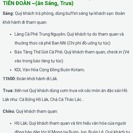
TIỄN ĐOÀN ~(ăn Sáng, Trưa)
Sáng:
Quý khách trả phòng, dùng buffet sáng tại khách sạn. Đoàn
khởi hành đi tham quan:
Làng Cà Phê Trung Nguyên; Quý khách tự do tham quan và
thưởng thức cà phê Ban Mê (Chi phí đồ uống tự túc)
Bảo Tàng Thế Giới Cà Phê; Quý khách tham quan, check in (Vé
vào trong bảo tàng tự túc)
KDL Văn Hóa Cộng Đồng Buôn Kotam;
11h00:
Đoàn khởi hành đi Lăk.
Trưa:
Đến nơi Quý khách dùng cơm trưa với các món ăn đặc sản Hồ
Lăk như: Cá Bống Hồ Lăk, Chả Cá Thác Lác...
Chiều:
Quý khách tham quan:
Hồ Lăk; Quý khách tham quan và tìm hiểu văn hóa của người
đồng bào dân tộc H`Mong tại Buôn Jun, Buôn Lê. Quý khách tự