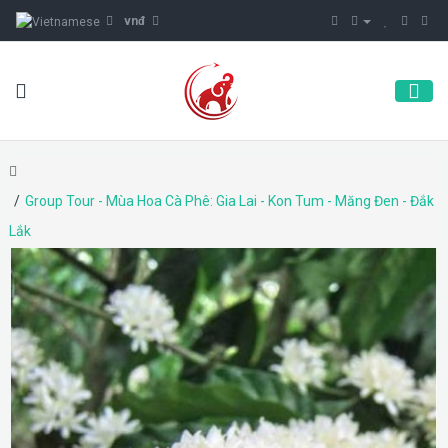
vnđ
Group Tour - Mùa Hoa Cà Phê: Gia Lai - Kon Tum - Măng Đen - Đắk
Lắk