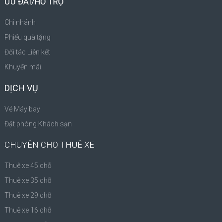
ƯU ĐÃI/HỖ TRỢ
Chi nhánh
Phiếu quà tặng
Đối tác Liên kết
Khuyến mãi
DỊCH VỤ
Vé Máy bay
Đặt phòng Khách sạn
CHUYÊN CHO THUÊ XE
Thuê xe 45 chỗ
Thuê xe 35 chỗ
Thuê xe 29 chỗ
Thuê xe 16 chỗ