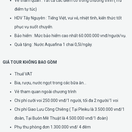
Vé tham quan : Tất cả các điểm có trong chương trình (Trừ
điểm tự túc)
HDV Tây Nguyên : Tiếng Việt, vui vẻ, nhiệt tình, kiến thức tốt
phục vụ suốt chuyến.
Bảo hiểm : Mức bảo hiểm cao nhất 60.000.000 vnđ/người/vụ.
Quà tặng : Nước Aquafina 1 chai 0,5l/ngày.
GIÁ TOUR KHÔNG BAO GỒM
Thuế VAT
Bia, rượu, nước ngọt trong các bữa ăn...
Vé tham quan ngoài chương trình
Chi phí cưỡi voi 250.000 vnđ/1 người, tối đa 2 người/1 voi
Chi phí Giao Lưu Cồng Chiêng ( Tại Pleiku là 3.500.000 vnđ/1
đoàn, Tại Buôn Mê Thuật là 4.500.000 vnđ/1 đoàn)
Phụ thu phòng đơn 1.300.000 vnđ/ 4 đêm