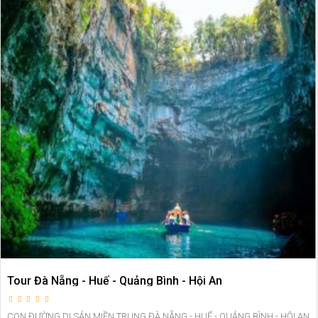
Tour Đà Nẵng - Huế - Quảng Bình - Hội An
CON ĐƯỜNG DI SẢN MIỀN TRUNG ĐÀ NẴNG - HUẾ - QUẢNG BÌNH - HỘI AN