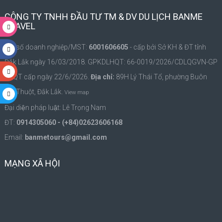
CÔNG TY TNHH ĐẦU TƯ TM & DV DU LỊCH BANME
TRAVEL
Mã số doanh nghiệp/MST:
6001606605
- cấp bởi Sở KH & ĐT tỉnh
Đắk Lắk ngày 16/03/2018. GPKDLHQT: 66-0019/2026/CDLQGVN-GP
LHQT cấp ngày 22/6/2026.
Địa chỉ:
89H Lý Thái Tổ, phường Buôn
Ma Thuột, Đắk Lắk.
View map
Đại diện pháp luật: Lê Trọng Nam
ĐT:
0914305060 - (+84)02623606168
Email:
banmetours@gmail.com
MẠNG XÃ HỘI