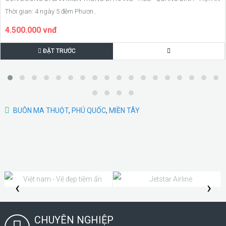
Thời gian: 4 ngày 5 đêm Phươn..
4.500.000 vnđ
ĐẶT TRƯỚC
BUÔN MA THUỘT
,
PHÚ QUỐC
,
MIỀN TÂY
‹
›
CHUYÊN NGHIỆP