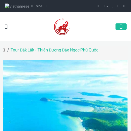
vnđ
Tour Đắk Lắk - Thiên Đường Đảo Ngọc Phú Quốc