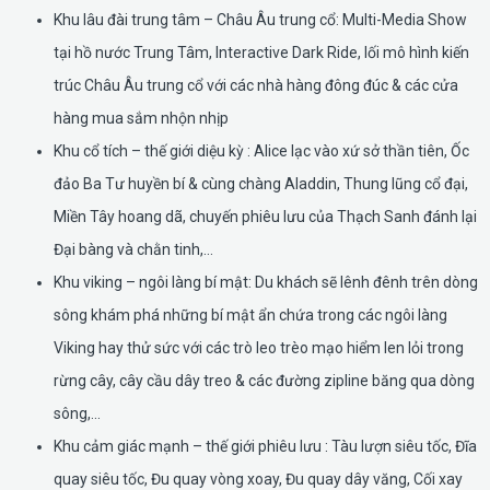
Khu lâu đài trung tâm – Châu Âu trung cổ: Multi-Media Show
tại hồ nước Trung Tâm, Interactive Dark Ride, lối mô hình kiến
trúc Châu Âu trung cổ với các nhà hàng đông đúc & các cửa
hàng mua sắm nhộn nhịp
Khu cổ tích – thế giới diệu kỳ : Alice lạc vào xứ sở thần tiên, Ốc
đảo Ba Tư huyền bí & cùng chàng Aladdin, Thung lũng cổ đại,
Miền Tây hoang dã, chuyến phiêu lưu của Thạch Sanh đánh lại
Đại bàng và chằn tinh,…
Khu viking – ngôi làng bí mật: Du khách sẽ lênh đênh trên dòng
sông khám phá những bí mật ẩn chứa trong các ngôi làng
Viking hay thử sức với các trò leo trèo mạo hiểm len lỏi trong
rừng cây, cây cầu dây treo & các đường zipline băng qua dòng
sông,...
Khu cảm giác mạnh – thế giới phiêu lưu : Tàu lượn siêu tốc, Đĩa
quay siêu tốc, Đu quay vòng xoay, Đu quay dây văng, Cối xay