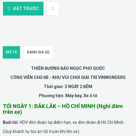
ĐẶT TRƯỚC
MÔ TẢ
ĐÁNH GIÁ (0)
THIÊN ĐƯỜNG ĐẢO NGỌC PHÚ QUỐC
CÔNG VIÊN CHỦ ĐỀ - KHU VUI CHƠI GIẢI TRÍ VINWONDERS
Thời gian: 3 NGÀY 2 ĐÊM
Phương tiện: Máy bay, Xe ô tô
TỐI NGÀY 1: ĐẮK LẮK – HỒ CHÍ MINH (Nghỉ đêm
trên xe)
Buổi tối:
HDV đón đoàn tại điểm hẹn, xe đón đoàn đi Hồ Chí Minh.
(Quý khách tự túc ăn tối trước khi lên xe).