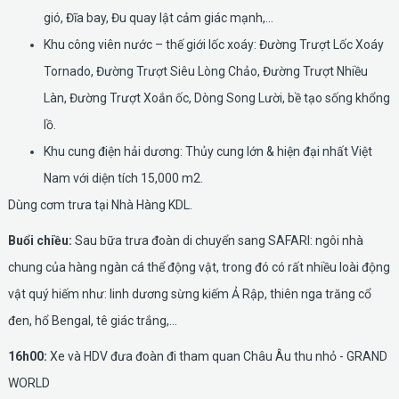
gió, Đĩa bay, Đu quay lật cảm giác mạnh,…
Khu công viên nước – thế giới lốc xoáy: Đường Trượt Lốc Xoáy
Tornado, Đường Trượt Siêu Lòng Chảo, Đường Trượt Nhiều
Làn, Đường Trượt Xoắn ốc, Dòng Song Lười, bề tạo sống khổng
lồ.
Khu cung điện hải dương: Thủy cung lớn & hiện đại nhất Việt
Nam với diện tích 15,000 m2.
Dùng cơm trưa tại Nhà Hàng KDL.
Buổi chiều:
Sau bữa trưa đoàn di chuyển sang SAFARI: ngôi nhà
chung của hàng ngàn cá thể động vật, trong đó có rất nhiều loài động
vật quý hiếm như: linh dương sừng kiếm Ả Rập, thiên nga trăng cổ
đen, hổ Bengal, tê giác trắng,…
16h00:
Xe và HDV đưa đoàn đi tham quan Châu Âu thu nhỏ - GRAND
WORLD