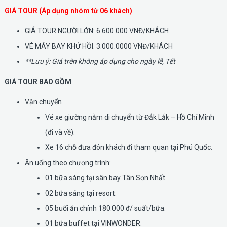
GIÁ TOUR (Áp dụng nhóm từ 06 khách)
GIÁ TOUR NGƯỜI LỚN: 6.600.000 VNĐ/KHÁCH
VÉ MÁY BAY KHỨ HỒI: 3.000.0000 VNĐ/KHÁCH
**Lưu ý: Giá trên không áp dụng cho ngày lễ, Tết
GIÁ TOUR BAO GỒM
Vận chuyển
Vé xe giường nằm di chuyển từ Đắk Lắk – Hồ Chí Minh
(đi và về).
Xe 16 chỗ đưa đón khách đi tham quan tại Phú Quốc.
Ăn uống theo chương trình:
01 bữa sáng tại sân bay Tân Sơn Nhất.
02 bữa sáng tại resort.
05 buổi ăn chính 180.000 đ/ suất/bữa.
01 bữa buffet tại VINWONDER.