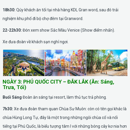
18h30:
Qúy khách ăn tối tại nhà hàng KDL Gran word, sau đó trải
nghiệm khu phố đi bộ chợ đêm tại Granword.
22-22h30:
Đón xem show Sắc Màu Venice (Show điểm nhấn).
Xe đưa đoàn về khách sạn nghỉ ngơi.
NGÀY 3: PHÚ QUỐC CITY – ĐẮK LẮK (Ăn: Sáng,
Trưa, Tối)
Buổi Sáng
Đoàn ăn sáng tại resort, làm thủ tục trả phòng.
7h30:
Xe đưa đoàn tham quan Chùa Sư Muôn: còn có tên gọi khác là
chùa Hùng Long Tự, đây là một trong những ngôi chùa cổ và nổi
tiếng tại Phú Quốc, là biểu tượng tâm l với những bóng cây kơ nia hơn