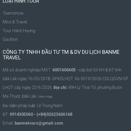
LOẠI HÌNH TOUR
Teamshow
Mice & Travel
Tour Hành Hương
Gia Đình
CÔNG TY TNHH ĐẦU TƯ TM & DV DU LỊCH BANME
TRAVEL
Mã số doanh nghiệp/MST:
6001606605
- cấp bởi Sở KH & ĐT tỉnh
Đắk Lắk ngày 16/03/2018. GPKDLHQT: 66-0019/2026/CDLQGVN-GP
LHQT cấp ngày 22/6/2026.
Địa chỉ:
89H Lý Thái Tổ, phường Buôn
Ma Thuột, Đắk Lắk.
View map
Đại diện pháp luật: Lê Trọng Nam
ĐT:
0914305060 - (+84)02623606168
Email:
banmetours@gmail.com