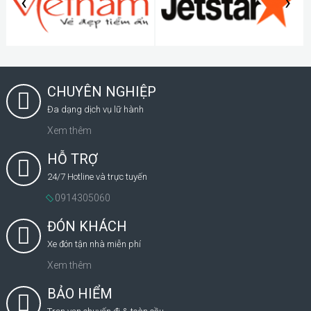
‹
›
CHUYÊN NGHIỆP
Đa dạng dịch vụ lữ hành
Xem thêm
HỖ TRỢ
24/7 Hotline và trực tuyến
0914305060
ĐÓN KHÁCH
Xe đón tận nhà miễn phí
Xem thêm
BẢO HIỂM