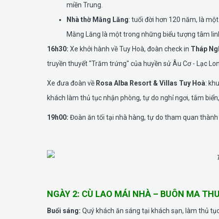
miền Trung.
Nhà thờ Mằng Lăng
: tuổi đời hơn 120 năm, là một
Mằng Lăng là một trong những biểu tượng tâm lin
16h30:
Xe khởi hành về Tuy Hoà, đoàn check in
Tháp Ng
truyền thuyết "Trăm trứng" của huyền sử Âu Cơ - Lạc Lo
Xe đưa đoàn về
Rosa Alba Resort & Villas Tuy Hoà
: kh
khách làm thủ tục nhận phòng, tự do nghỉ ngơi, tắm biển,
19h00:
Đoàn ăn tối tại nhà hàng, tự do tham quan thành
NGÀY 2: CÙ LAO MÁI NHÀ – BUÔN MA THUỘ
Buổi sáng:
Quý khách ăn sáng tại khách sạn, làm thủ tục