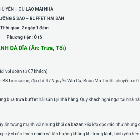
HÚ YÊN – CÙ LAO MÁI NHÀ
ƯỠNG 5 SAO – BUFFET HẢI SẢN
Thời gian: 2 ngày 1 đêm
Phương tiện: Ô tô
 ĐÁ DĨA (Ăn: Trưa, Tối)
ối với đoàn từ 07 khách).
xe BB Limousine, địa chỉ: 47 Nguyễn Văn Cừ, Buôn Ma Thuột, chuyến xe 
ng bữa trưa buffet hải sản tại nhà hàng. Quý khách nghỉ ngơi tại nhà hà
 gây ấn tượng mạnh với những khối đá bazan xếp lớp độc đáo như những c
p kỳ vĩ của thiên nhiên và tận hưởng không khí trong lành, bình yên bên