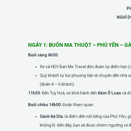
P
NGHỈ D
NGÀY 1: BUÔN MA THUỘT – PHÚ YÊN – GÀNH
Buổi sáng 6h30:
Xe và HDV Ban Me Travel đón đoàn tại điểm hẹn (đ
Quý khách tự túc phương tiện di chuyển đến nhà 
(đoàn 4 – 6 khách).
11h30:
Đến Tuy Hoà, xe khởi hành đến
Đầm Ô Loan
và dù
Buổi chiều 14h00:
Đoàn tham quan:
Gành Đá Dĩa
: là điểm đến nổi tiếng của Phú Yên,
khổng lồ. Đến đây, bạn sẽ được chiêm ngưỡng vẻ đẹ