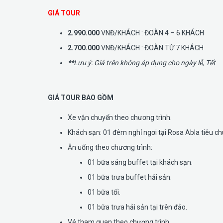
GIÁ TOUR
2.990.000
VNĐ/KHÁCH : ĐOÀN 4 – 6 KHÁCH
2.700.000
VNĐ/KHÁCH : ĐOÀN TỪ 7 KHÁCH
**Lưu ý: Giá trên không áp dụng cho ngày lễ, Tết
GIÁ TOUR BAO GỒM
Xe vận chuyển theo chương trình.
Khách sạn: 01 đêm nghỉ ngơi tại Rosa Abla tiêu ch
Ăn uống theo chương trình:
01 bữa sáng buffet tại khách sạn.
01 bữa trưa buffet hải sản.
01 bữa tối.
01 bữa trưa hải sản tại trên đảo.
Vé tham quan theo chương trình.