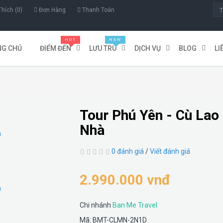
hích (0)
Đơn Hàng
Thanh Toán
HOT
HOT
NEW
NEW
NG CHỦ
ĐIỂM ĐẾN
LƯU TRÚ
DỊCH VỤ
BLOG
LI
Tour Phú Yên - Cù Lao
Nhà
0 đánh giá
/
Viết đánh giá
2.990.000 vnđ
Chi nhánh
Ban Me Travel
Mã: BMT-CLMN-2N1D