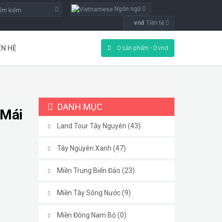
Ngôn ngữ
vnđ
Tiền tệ
ÊN HỆ
0 sản phẩm - 0 vnđ
DANH MỤC
 Mái
Land Tour Tây Nguyên (43)
Tây Nguyên Xanh (47)
Miền Trung Biển Đảo (23)
Miền Tây Sông Nước (9)
Miền Đông Nam Bộ (0)