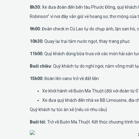
8h30:
Xe đưa đoàn đến bến tàu Phước Đồng, quý khách l
Robinson” vì nơi đây vẫn giữ vẻ hoang sơ, thơ mộng của t
9h00:
Đoàn check in Cù Lao tự do chụp ảnh, lặn san hô, 
10h30:
Quay lại trại tắm nước ngọt, thay trang phục.
11h00:
Quý khách dùng bữa trưa với các món hải sản tươ
Buổi chiều:
Quý khách tự do nghỉ ngơi, nằm võng mát tại
15h00:
Đoàn lên cano trở về đất liền:
Xe khởi hành về Buôn Ma Thuột (đối với đoàn từ 0
Xe đưa quý khách đến nhà xe BB Limousine, địa c
Quý khách tự túc ăn xế (nếu có nhu cầu)
Buổi tối:
Trở về Buôn Ma Thuột. Kết thúc chương trình tour