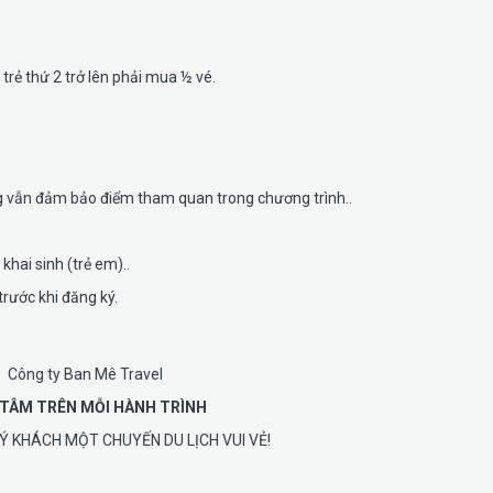
 trẻ thứ 2 trở lên phải mua ½ vé.
g vẫn đảm bảo điểm tham quan trong chương trình..
hai sinh (trẻ em)..
trước khi đăng ký.
Công ty Ban Mê Travel
TÂM TRÊN MỖI HÀNH TRÌNH
Ý KHÁCH MỘT CHUYẾN DU LỊCH VUI VẺ!