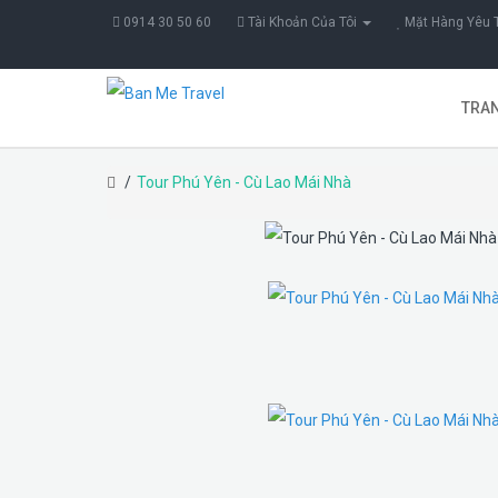
0914 30 50 60
Tài Khoản Của Tôi
Mặt Hàng Yêu T
TRA
Tour Phú Yên - Cù Lao Mái Nhà