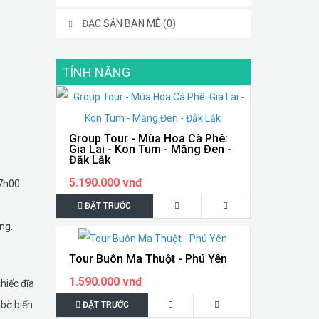
ĐẶC SẢN BAN MÊ (0)
TÍNH NĂNG
Group Tour - Mùa Hoa Cà Phê:
Gia Lai - Kon Tum - Măng Đen -
Đắk Lắk
5.190.000 vnđ
07h00
ĐẶT TRƯỚC
ng.
Tour Buôn Ma Thuột - Phú Yên
1.590.000 vnđ
hiếc đĩa
 bờ biển
ĐẶT TRƯỚC