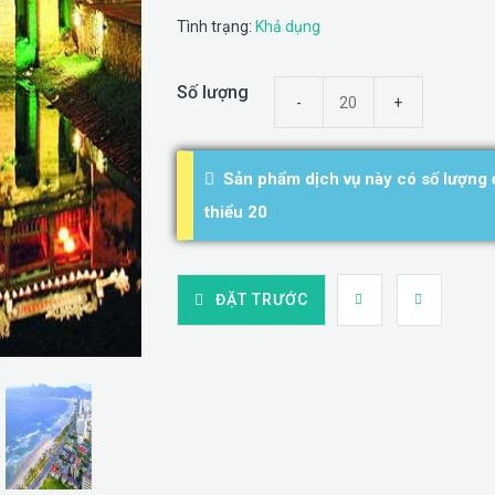
Tình trạng:
Khả dụng
Số lượng
Sản phẩm dịch vụ này có số lượng đ
thiểu 20
ĐẶT TRƯỚC