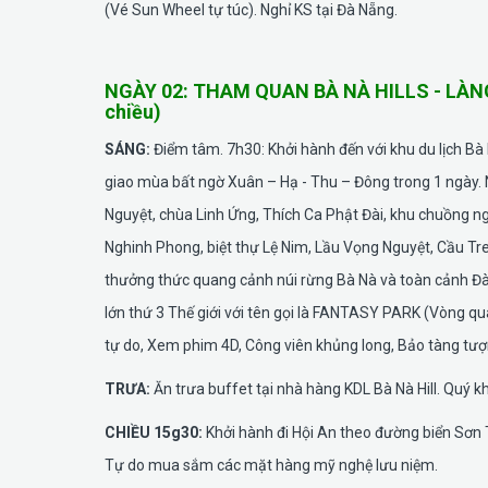
(Vé Sun Wheel tự túc). Nghỉ KS tại Đà Nẵng.
NGÀY 02: THAM QUAN BÀ NÀ HILLS - LÀNG
chiều)
SÁNG:
Điểm tâm. 7h30: Khởi hành đến với khu du lịch Bà
giao mùa bất ngờ Xuân – Hạ - Thu – Đông trong 1 ngày. N
Nguyệt, chùa Linh Ứng, Thích Ca Phật Đài, khu chuồng n
Nghinh Phong, biệt thự Lệ Nim, Lầu Vọng Nguyệt, Cầu Tr
thưởng thức quang cảnh núi rừng Bà Nà và toàn cảnh Đà 
lớn thứ 3 Thế giới với tên gọi là FANTASY PARK (Vòng qua
tự do, Xem phim 4D, Công viên khủng long, Bảo tàng tượng
TRƯA:
Ăn trưa buffet tại nhà hàng KDL Bà Nà Hill. Quý 
CHIỀU 15g30:
Khởi hành đi Hội An theo đường biển Sơn
Tự do mua sắm các mặt hàng mỹ nghệ lưu niệm.