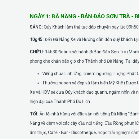
NGÀY 1: ĐÀ NẴNG - BÁN ĐẢO SƠN TRÀ - BI
SÁNG:
Qúy Khách làm thủ tục đáp chuyến bay lúc 09h50
10g45:
Đến Đà Nẵng Xe và Hướng dẫn đón quý khách tại 
CHIỀU:
14h30 Đoàn khởi hành đi Bán Đảo Sơn Trà (Monk
phong che chắn bão gió cho Thành phố Đà Nẵng. Tại đâ
Viếng chùa Linh Ứng, chiêm ngưỡng Tượng Phật 
Thưởng ngoạn vẻ đẹp và tắm biển Mỹ Khê (Được tạp
Xe và HDV sẽ đưa Qúy khách dạo quanh, ngắm nhìn và ngh
hiện đại của Thành Phố Du Lịch.
TỐI:
Ăn tối nhà hàng với đặc sản nổi tiếng Đà Nẵng “Bá
Nẵng về đêm với các cây cầu nổi tiếng: Cầu Rồng phun 
ẩm thực, Café - Bar - Discotheque, hoặc trải nghiệm cảm