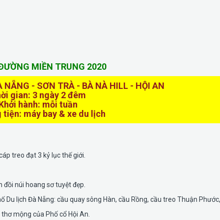
 ĐƯỜNG MIỀN TRUNG 2020
NẴNG - SƠN TRÀ - BÀ NÀ HILL - HỘI AN
ời gian: 3 ngày 2 đêm
Khởi hành: mỗi tuần
tiện: máy bay & xe du lịch
p treo đạt 3 kỷ lục thế giới.
.
đồi núi hoang sơ tuyệt đẹp.
 Du lịch Đà Nẵng: cầu quay sông Hàn, cầu Rồng, cầu treo Thuận Phước,.
 thơ mộng của Phố cổ Hội An.