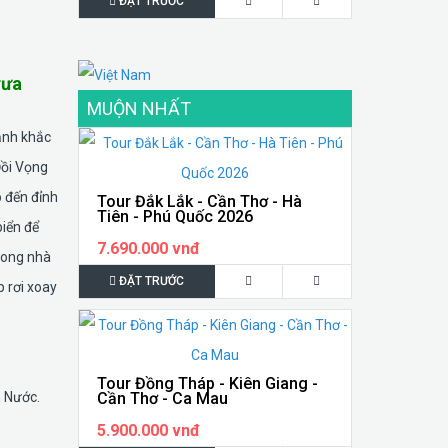
ĐẶT TRƯỚC
rưa
MUỘN NHẤT
ảnh khắc
Đồi Vọng
o đến đỉnh
Tour Đắk Lắk - Cần Thơ - Hà
Tiên - Phú Quốc 2026
biển để
7.690.000 vnđ
rong nhà
ĐẶT TRƯỚC
p rơi xoay
Tour Đồng Tháp - Kiên Giang -
Cần Thơ - Ca Mau
n Nước.
5.900.000 vnđ