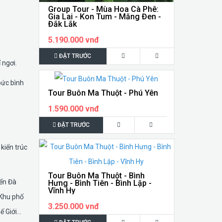
Group Tour - Mùa Hoa Cà Phê:
Gia Lai - Kon Tum - Măng Đen -
Đắk Lắk
5.190.000 vnđ
ĐẶT TRƯỚC
 ngơi.
bức bình
Tour Buôn Ma Thuột - Phú Yên
1.590.000 vnđ
ĐẶT TRƯỚC
kiến trúc
Tour Buôn Ma Thuột - Bình
iển Đà
Hưng - Bình Tiên - Bình Lập -
Vĩnh Hy
 Khu phố
3.250.000 vnđ
Giới...