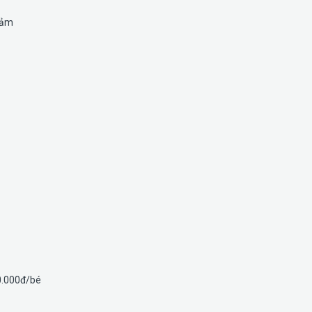
iảm
50.000đ/bé