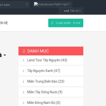
Ngôn ngữ
vnđ
Tiền tệ
ÊN HỆ
0 sản phẩm - 0 vnđ
DANH MỤC
 -
Land Tour Tây Nguyên (43)
Tây Nguyên Xanh (47)
Miền Trung Biển Đảo (23)
Miền Tây Sông Nước (9)
Miền Đông Nam Bộ (0)