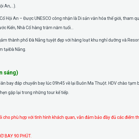
ội An,…).
Cổ Hội An – Được UNESCO công nhận là Di sản văn hóa thế giới, tham q
ước Kiến, Nhà Cổ hàng trăm năm tuổi…
gắm thành phố Đà Nẵng tuyệt đẹp với hàng loạt khu nghỉ dưỡng và Resor
m tạiĐà Nẵng.
n sáng)
Sân bay đáp chuyến bay lúc 09h45 về lại Buôn Ma Thuột. HDV chào tạm b
hẹn gặp lại trong những tour kế tiếp.
 đổi cho phù hợp với tình hình khách quan, vẫn đảm bảo đầy đủ các điểm 
Ờ BAY 90 PHÚT.