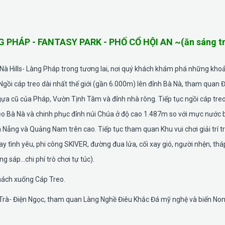
 PHÁP - FANTASY PARK - PHỐ CỔ HỘI AN ~(ăn sáng t
 Nà Hills- Làng Pháp trong tương lai, nơi quý khách khám phá những kho
gồi cáp treo dài nhất thế giới (gần 6.000m) lên đỉnh Bà Nà, tham quan 
gựa cũ của Pháp, Vườn Tịnh Tâm và đỉnh nhà rông. Tiếp tục ngồi cáp tre
eo Bà Nà và chinh phục đỉnh núi Chúa ở độ cao 1.487m so với mực nước 
Nẵng và Quảng Nam trên cao. Tiếp tục tham quan Khu vui chơi giải trí t
y tình yêu, phi công SKIVER, đường đua lửa, cối xay gió, người nhện, thá
 sáp…chi phí trò chơi tự túc).
khách xuống Cáp Treo.
 Trà- Điện Ngọc, tham quan Làng Nghề Điêu Khắc Đá mỹ nghệ và biển No