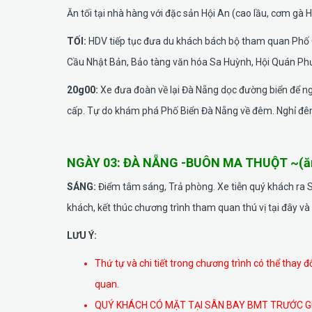
Ăn tối tại nhà hàng với đặc sản Hội An (cao lầu, cơm gà H
TỐI:
HDV tiếp tục đưa du khách bách bộ tham quan Phố 
Cầu Nhật Bản, Bảo tàng văn hóa Sa Huỳnh, Hội Quán Ph
20g00:
Xe đưa đoàn về lại Đà Nẵng dọc đường biển để n
cấp. Tự do khám phá Phố Biển Đà Nẵng về đêm. Nghỉ đê
NGÀY 03: ĐÀ NẴNG -BUÔN MA THUỘT ~(ă
SÁNG:
Điểm tâm sáng, Trả phòng. Xe tiễn quý khách ra 
khách, kết thúc chương trình tham quan thú vị tại đây và 
LƯU Ý:
Thứ tự và chi tiết trong chương trình có thể thay
quan.
QUÝ KHÁCH CÓ MẶT TẠI SÂN BAY BMT TRƯỚC GI