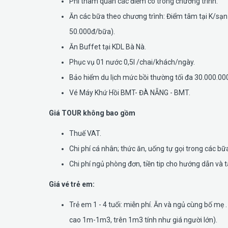
Phí tham quan các điểm có trong chương trình.
Ăn các bữa theo chương trình: Điểm tâm tại K/sạn
50.000đ/bữa).
Ăn Buffet tại KDL Bà Nà.
Phục vụ 01 nước 0,5l /chai/khách/ngày.
Bảo hiểm du lịch mức bồi thường tối đa 30.000.00
Vé Máy Khứ Hồi BMT- ĐÀ NẴNG - BMT.
Giá TOUR không bao gồm
Thuế VAT.
Chi phí cá nhân; thức ăn, uống tự gọi trong các b
Chi phí ngủ phòng đơn, tiền tip cho hướng dẫn và tà
Giá vé trẻ em:
Trẻ em 1 - 4 tuổi: miễn phí. Ăn và ngủ cùng bố 
cao 1m-1m3, trên 1m3 tính như giá người lớn).