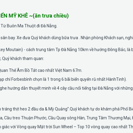
ỂN MỸ KHÊ ~(ăn trưa chiều)
 Từ Buôn Ma Thuột đi Đà Nẵng.
sân bay. Xe đưa Quý khách dùng bữa trưa . Nhận phòng Khách sạn, nghỉ
ey Moutain) - cách trung tâm Tp Đà Nẵng 10km về hướng Đông Bắc, là 
y, Quý khách tham quan:
Quan Thế Âm Bồ Tát cao nhất Việt Nam 67m.
 chí Forbesbình chọn là 1 trong 6 bãi biển quyến rũ nhất HànhTinh).
e hướng dẫn thuyết minh về 4 cây cầu nổi tiếng tại Đà Nẵng với những 
nh tráng thịt heo 2 đầu da & Mỳ Quảng”.Quý khách tự do khám phá Phố B
lửa, Cầu treo Thuận Phước, Cầu Quay sông Hàn, Trung Tâm Thương Mại,
 giác với Vòng quay Mặt trời Sun Wheel – Top 10 vòng quay cao nhất Thế 