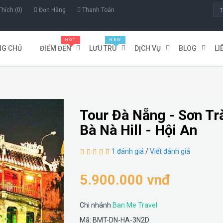
hích (0)
Đơn Hàng
Thanh Toán
HOT
HOT
NEW
NEW
NG CHỦ
ĐIỂM ĐẾN
LƯU TRÚ
DỊCH VỤ
BLOG
LI
Tour Đà Nẵng - Sơn Trà
Bà Nà Hill - Hội An
1 đánh giá
/
Viết đánh giá
5.900.000 vnđ
Chi nhánh
Ban Me Travel
Mã: BMT-DN-HA-3N2D