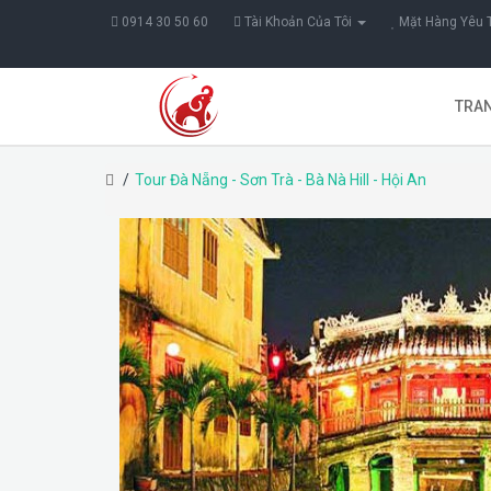
0914 30 50 60
Tài Khoản Của Tôi
Mặt Hàng Yêu T
TRA
Tour Đà Nẵng - Sơn Trà - Bà Nà Hill - Hội An