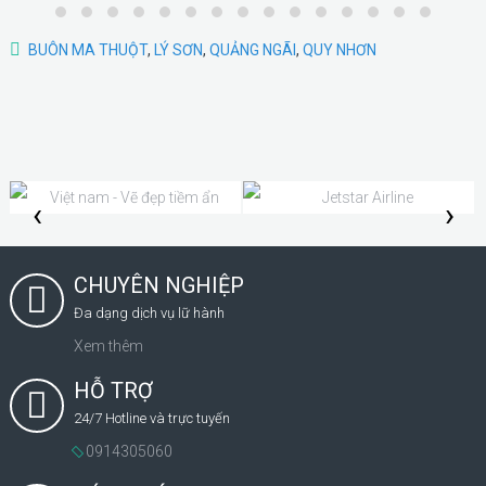
BUÔN MA THUỘT
,
LÝ SƠN
,
QUẢNG NGÃI
,
QUY NHƠN
‹
›
CHUYÊN NGHIỆP
Đa dạng dịch vụ lữ hành
Xem thêm
HỖ TRỢ
24/7 Hotline và trực tuyến
0914305060