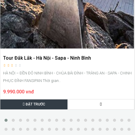
Tour Đắk Lắk - Hà Nội - Sapa - Ninh Bình
HÀ NỘI – ĐỀN ĐÔ NINH BÌNH - CHÙA BÁI ĐÍNH - TRÀNG AN - SAPA - CHINH
PHỤC ĐỈNH FANSIPAN Thời gian..
9.990.000 vnđ
ĐẶT TRƯỚC