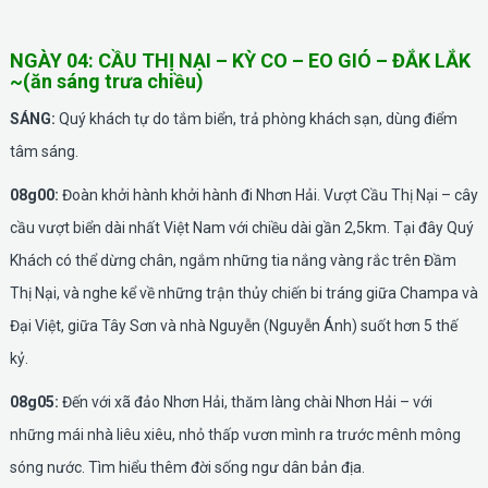
NGÀY 04: CẦU THỊ NẠI – KỲ CO – EO GIÓ – ĐẮK LẮK
~(ăn sáng trưa chiều)
SÁNG:
Quý khách tự do tắm biển, trả phòng khách sạn, dùng điểm
tâm sáng.
08g00:
Đoàn khởi hành khởi hành đi Nhơn Hải. Vượt Cầu Thị Nại – cây
cầu vượt biển dài nhất Việt Nam với chiều dài gần 2,5km. Tại đây Quý
Khách có thể dừng chân, ngắm những tia nắng vàng rắc trên Đầm
Thị Nại, và nghe kể về những trận thủy chiến bi tráng giữa Champa và
Đại Việt, giữa Tây Sơn và nhà Nguyễn (Nguyễn Ánh) suốt hơn 5 thế
kỷ.
08g05:
Đến với xã đảo Nhơn Hải, thăm làng chài Nhơn Hải – với
những mái nhà liêu xiêu, nhỏ thấp vươn mình ra trước mênh mông
sóng nước. Tìm hiểu thêm đời sống ngư dân bản địa.