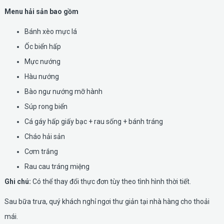
Menu hải sản bao gồm
Bánh xèo mực lá
Ốc biển hấp
Mực nướng
Hàu nướng
Bào ngư nướng mỡ hành
Súp rong biển
Cá gáy hấp giấy bạc + rau sống + bánh tráng
Cháo hải sản
Cơm trắng
Rau cau tráng miệng
Ghi chú:
Có thể thay đổi thực đơn tùy theo tình hình thời tiết.
Sau bữa trưa, quý khách nghỉ ngơi thư giản tại nhà hàng cho thoải
mái.