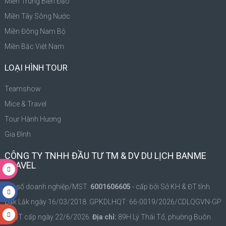
Miền Trung Biển Đảo
Miền Tây Sông Nước
Miền Đông Nam Bộ
Miền Bắc Việt Nam
LOẠI HÌNH TOUR
Teamshow
Mice & Travel
Tour Hành Hương
Gia Đình
CÔNG TY TNHH ĐẦU TƯ TM & DV DU LỊCH BANME
TRAVEL
Mã số doanh nghiệp/MST:
6001606605
- cấp bởi Sở KH & ĐT tỉnh
Đắk Lắk ngày 16/03/2018. GPKDLHQT: 66-0019/2026/CDLQGVN-GP
LHQT cấp ngày 22/6/2026.
Địa chỉ:
89H Lý Thái Tổ, phường Buôn