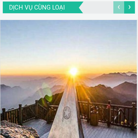
‹
›
DỊCH VỤ CÙNG LOẠI