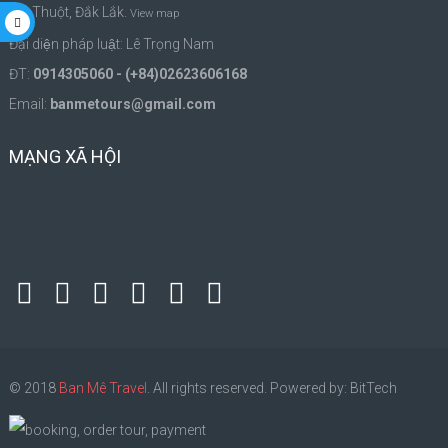
Ma Thuột, Đắk Lắk.
View map
Đại diện pháp luật: Lê Trọng Nam
ĐT:
0914305060 - (+84)02623606168
Email:
banmetours@gmail.com
MẠNG XÃ HỘI
© 2018
Ban Mê Travel
.
All rights reserved
.
Powered by:
BitTech