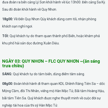
đưa đoàn ra bến cảng Lý Sơn khởi hành về lúc 13h00. Đến cảng Sa Kỳ.
Sau đó đoàn khởi hành về Quy Nhơn.
18g00:
Về Đến Quy Nhơn Qúy khách dùng cơm tối, nhận phòng
khách sạn nghỉ ngơi.
TỐI:
Quý khách tự do tham quan thành phố Biển, hoặc khám phá
khu phố hải sản dọc đường Xuân Diệu.
NGÀY 03: QUY NHƠN – FLC QUY NHƠN ~(ăn sáng
trưa chiều)
SÁNG:
Quý khách tự do tắm biển, dùng điểm tâm sáng.
08g00:
Đoàn khởi hành đi tham quan KDL Ghềnh Ráng Tiên Sa – dốc
Mộng Cầm, đồi Thi Nhân, viếng mộ Hàn Mặc Tử, Bãi tắm Hoàng Hậu,
bãi tắm Tiên Sa. Quý khách đuợc nghe thuyết minh về cuộc đời sự
nghiệp tài hoa của thi sỹ Hàn Mặc Tử.