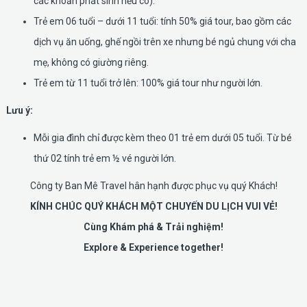
các khoản phát sinh nếu có).
Trẻ em 06 tuổi – dưới 11 tuổi: tính 50% giá tour, bao gồm các
dịch vụ ăn uống, ghế ngồi trên xe nhưng bé ngủ chung với cha
mẹ, không có giường riêng.
Trẻ em từ 11 tuổi trở lên: 100% giá tour như người lớn.
Lưu ý:
Mỗi gia đình chỉ được kèm theo 01 trẻ em dưới 05 tuổi. Từ bé
thứ 02 tính trẻ em ½ vé người lớn.
Công ty Ban Mê Travel hân hạnh được phục vụ quý Khách!
KÍNH CHÚC QUÝ KHÁCH MỘT CHUYẾN DU LỊCH VUI VẺ!
Cùng Khám phá & Trải nghiệm!
Explore & Experience together!