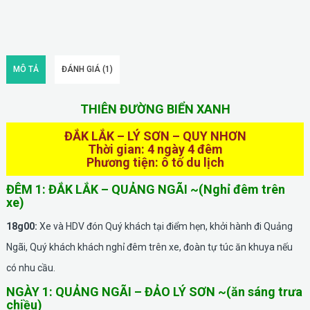
MÔ TẢ
ĐÁNH GIÁ (1)
THIÊN ĐƯỜNG BIỂN XANH
ĐẮK LẮK – LÝ SƠN – QUY NHƠN
Thời gian: 4 ngày 4 đêm
Phương tiện: ô tố du lịch
ĐÊM 1: ĐẮK LẮK – QUẢNG NGÃI ~(Nghỉ đêm trên
xe)
18g00:
Xe và HDV đón Quý khách tại điểm hẹn, khởi hành đi Quảng
Ngãi, Quý khách khách nghỉ đêm trên xe, đoàn tự túc ăn khuya nếu
có nhu cầu.
NGÀY 1: QUẢNG NGÃI – ĐẢO LÝ SƠN ~(ăn sáng trưa
chiều)