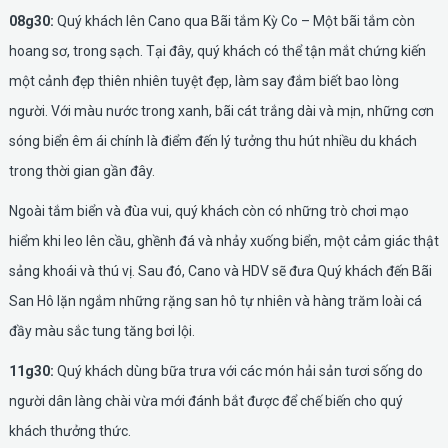
08g30:
Quý khách lên Cano qua Bãi tắm Kỳ Co – Một bãi tắm còn
hoang sơ, trong sạch. Tại đây, quý khách có thể tận mắt chứng kiến
một cảnh đẹp thiên nhiên tuyệt đẹp, làm say đắm biết bao lòng
người. Với màu nước trong xanh, bãi cát trắng dài và mịn, những cơn
sóng biển êm ái chính là điểm đến lý tưởng thu hút nhiều du khách
trong thời gian gần đây.
Ngoài tắm biển và đùa vui, quý khách còn có những trò chơi mạo
hiểm khi leo lên cầu, ghềnh đá và nhảy xuống biển, một cảm giác thật
sảng khoái và thú vị. Sau đó, Cano và HDV sẽ đưa Quý khách đến Bãi
San Hô lặn ngắm những rặng san hô tự nhiên và hàng trăm loài cá
đầy màu sắc tung tăng bơi lội.
11g30:
Quý khách dùng bữa trưa với các món hải sản tươi sống do
người dân làng chài vừa mới đánh bắt được để chế biến cho quý
khách thưởng thức.