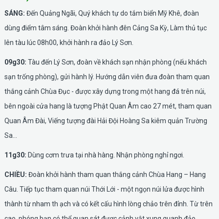
SÁNG:
Đến Quảng Ngãi, Quý khách tự do tắm biển Mỹ Khê, đoàn
dùng điểm tâm sáng. Đoàn khởi hành đên Cảng Sa Kỳ, Làm thủ tục
lên tàu lúc 08h00, khởi hành ra đảo Lý Sơn.
09g30:
Tàu đến Lý Sơn, đoàn về khách sạn nhận phòng (nếu khách
sạn trống phòng), gửi hành lý. Hướng dẫn viên đưa đoàn tham quan
thắng cảnh Chùa Đục - được xây dựng trong một hang đá trên núi,
bên ngoài cửa hang là tượng Phật Quan Âm cao 27 mét, tham quan
Quan Âm Đài, Viếng tượng đài Hải Đội Hoàng Sa kiêm quản Trường
Sa...
11g30:
Dùng cơm trưa tại nhà hàng. Nhận phòng nghỉ ngơi.
CHIỀU:
Đoàn khởi hành tham quan thắng cảnh Chùa Hang – Hang
Câu. Tiếp tục tham quan núi Thới Lới - một ngọn núi lửa được hình
thành từ nham th ạch và có kết cấu hình lòng chảo trên đỉnh. Từ trên
cao, phóng bạn có thể quan sát được cảnh vật xung quanh đảo,