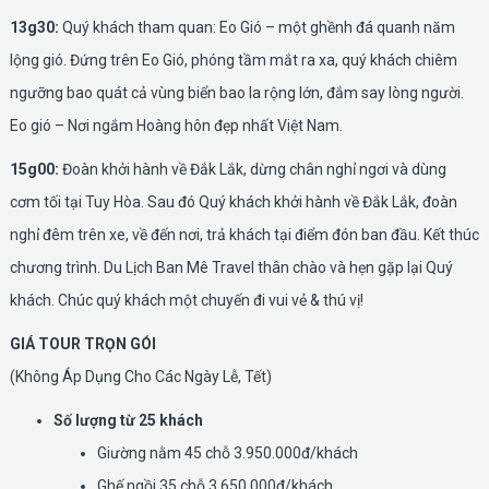
13g30:
Quý khách tham quan: Eo Gió – một ghềnh đá quanh năm
lộng gió. Đứng trên Eo Gió, phóng tầm mắt ra xa, quý khách chiêm
ngưỡng bao quát cả vùng biển bao la rộng lớn, đắm say lòng người.
Eo gió – Nơi ngắm Hoàng hôn đẹp nhất Việt Nam.
15g00:
Đoàn khởi hành về Đắk Lắk, dừng chân nghỉ ngơi và dùng
cơm tối tại Tuy Hòa. Sau đó Quý khách khởi hành về Đắk Lắk, đoàn
nghỉ đêm trên xe, về đến nơi, trả khách tại điểm đón ban đầu. Kết thúc
chương trình. Du Lịch Ban Mê Travel thân chào và hẹn gặp lại Quý
khách. Chúc quý khách một chuyến đi vui vẻ & thú vị!
GIÁ TOUR TRỌN GÓI
(Không Áp Dụng Cho Các Ngày Lễ, Tết)
Số lượng từ 25 khách
Giường nằm 45 chỗ 3.950.000đ/khách
Ghế ngồi 35 chỗ 3.650.000đ/khách