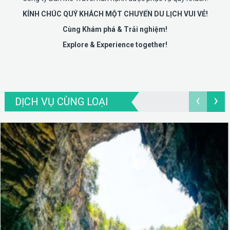
KÍNH CHÚC QUÝ KHÁCH MỘT CHUYẾN DU LỊCH VUI VẺ!
Cùng Khám phá & Trải nghiệm!
Explore & Experience together!
‹
›
DỊCH VỤ CÙNG LOẠI