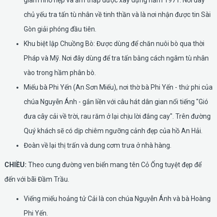
chủ yếu tra tấn tù nhân về tinh thần và là nơi nhận được tin Sài
Gòn giải phóng đầu tiên.
Khu biệt lập Chuồng Bò: Được dùng để chăn nuôi bò qua thời
Pháp và Mỹ. Nơi đây dùng để tra tấn bằng cách ngâm tù nhân
vào trong hầm phân bò.
Miếu bà Phi Yến (An Sơn Miếu), nơi thờ bà Phi Yến - thứ phi của
chúa Nguyễn Ánh - gắn liền với câu hát dân gian nổi tiếng "Gió
đưa cây cải về trời, rau răm ở lại chịu lời đắng cay". Trên đường
Quý khách sẽ có dịp chiêm ngưỡng cảnh đẹp của hồ An Hải.
Đoàn về lại thị trấn và dung cơm trưa ở nhà hàng.
CHIỀU:
Theo cung đường ven biển mang tên Cỏ Ống tuyệt đẹp để
đến với bãi Đầm Trầu.
Viếng miếu hoảng tử Cải là con chúa Nguyễn Ánh và bà Hoàng
Phi Yến.