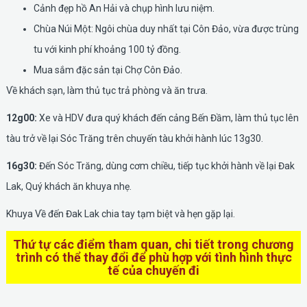
Cảnh đẹp hồ An Hải và chụp hình lưu niệm.
Chùa Núi Một: Ngôi chùa duy nhất tại Côn Đảo, vừa được trùng
tu với kinh phí khoảng 100 tỷ đồng.
Mua sắm đặc sản tại Chợ Côn Đảo.
Về khách sạn, làm thủ tục trả phòng và ăn trưa.
12g00:
Xe và HDV đưa quý khách đến cảng Bến Đầm, làm thủ tục lên
tàu trở về lại Sóc Trăng trên chuyến tàu khởi hành lúc 13g30.
16g30:
Đến Sóc Trăng, dùng cơm chiều, tiếp tục khởi hành về lại Đak
Lak, Quý khách ăn khuya nhẹ.
Khuya Về đến Đak Lak chia tay tạm biệt và hẹn gặp lại.
Thứ tự các điểm tham quan, chi tiết trong chương
trình có thể thay đổi để phù hợp với tình hình thực
tế của chuyến đi