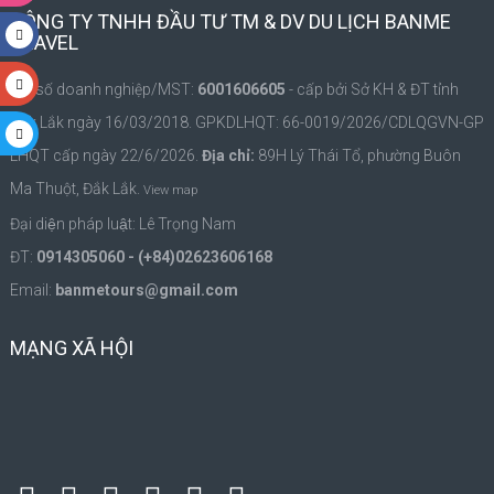
CÔNG TY TNHH ĐẦU TƯ TM & DV DU LỊCH BANME
TRAVEL
Mã số doanh nghiệp/MST:
6001606605
- cấp bởi Sở KH & ĐT tỉnh
Đắk Lắk ngày 16/03/2018. GPKDLHQT: 66-0019/2026/CDLQGVN-GP
LHQT cấp ngày 22/6/2026.
Địa chỉ:
89H Lý Thái Tổ, phường Buôn
Ma Thuột, Đắk Lắk.
View map
Đại diện pháp luật: Lê Trọng Nam
ĐT:
0914305060 - (+84)02623606168
Email:
banmetours@gmail.com
MẠNG XÃ HỘI