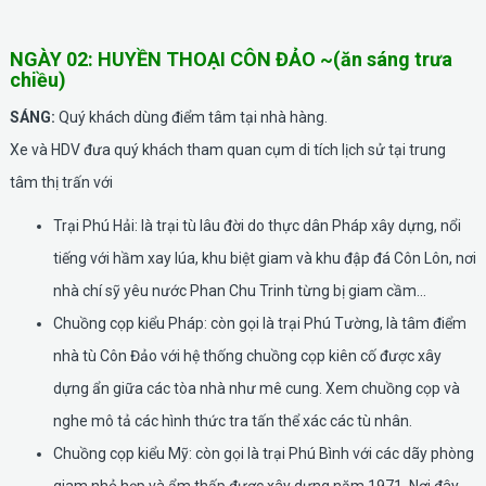
NGÀY 02: HUYỀN THOẠI CÔN ĐẢO ~(ăn sáng trưa
chiều)
SÁNG:
Quý khách dùng điểm tâm tại nhà hàng.
Xe và HDV đưa quý khách tham quan cụm di tích lịch sử tại trung
tâm thị trấn với
Trại Phú Hải: là trại tù lâu đời do thực dân Pháp xây dựng, nổi
tiếng với hầm xay lúa, khu biệt giam và khu đập đá Côn Lôn, nơi
nhà chí sỹ yêu nước Phan Chu Trinh từng bị giam cầm…
Chuồng cọp kiểu Pháp: còn gọi là trại Phú Tường, là tâm điểm
nhà tù Côn Đảo với hệ thống chuồng cọp kiên cố được xây
dựng ẩn giữa các tòa nhà như mê cung. Xem chuồng cọp và
nghe mô tả các hình thức tra tấn thể xác các tù nhân.
Chuồng cọp kiểu Mỹ: còn gọi là trại Phú Bình với các dãy phòng
giam nhỏ hẹp và ẩm thấp được xây dựng năm 1971. Nơi đây