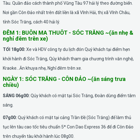
Tàu. Quần đảo cách thành phố Vũng Tàu 97 hải lý theo đường biển.
Nơi gần Côn Đảo nhất trên đất liền là xã Vĩnh Hải, thị xã Vĩnh Châu,
tỉnh Sóc Trăng, cách 40 hải lý.
ĐÊM 1: BUÔN MA THUÔT - SÓC TRĂNG ~(ăn nhẹ &
nghỉ đêm trên xe)
TỐI 18g00:
Xe và HDV công ty du lịch đón Quý khách tại điểm hẹn
khởi hành đi Sóc Trăng, Qúy khách tham gia chương trình văn nghệ,
Kraoke…Ăn khuya nhẹ, Nghỉ đêm trên xe.
NGÀY 1: SÓC TRĂNG - CÔN ĐẢO ~(ăn sáng trưa
chiều)
SÁNG 06g00:
Qúy khách có mặt tại Sóc Trăng, Đoàn dùng điểm tâm
sáng.
07g00:
Quý khách có mặt tại cảng Trần Đề (Sóc Trăng) để làm thủ
tục lên tàu cao tốc tiêu chuẩn 5* Con Dao Express 36 để đi Côn Đảo
trên chuyến tàu khởi hành lúc 08g00.