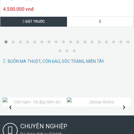
4.500.000 vnđ
ĐẶT TRƯỚC
BUÔN MA THUỘT
,
CÔN ĐẢO
,
SÓC TRĂNG
,
MIỀN TÂY
‹
›
CHUYÊN NGHIỆP
Đa dạng dịch vụ lữ hành