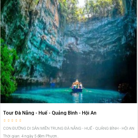
Tour Đà Nẵng - Huế - Quảng Bình - Hội An
CON ĐƯỜNG DI SẢN MIỀN TRUNG ĐÀ NẴNG - HUẾ - QUẢNG BÌNH - HỘI AN
Thời gian: 4 ngày 5 đêm Phươn..