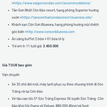
>
https://www.saigoncondao.com/accommodations/
Tân Sơn Nhất Côn Đảo resort, hạng phòng Superior hướng
vườn >
https://tansonnhatcondaoresort.business.site/
Khách sạn Côn Sơn Bluesea, hạng phòng hướng núi/chếch
góc biển >
http://www.consonbluesea.com
Ăn sáng buffet 2 bữa + 01 bữa tô ly
Trẻ em 6-11 tuổi giá:
3.450.000
Giá TOUR bao gồm
Vận chuyển
Xe 35 chỗ đời mới, máy lạnh phục vụ theo chương trình đi Sóc
Trăng và tại Côn Đảo.
Vé tàu cao tốc 5* Sóc Trăng Express 36 tuyến Sóc Trăng- Côn
Đảo khứ hồi (hạng vé Deluxe, 880.000 đồng/vé/lượt.