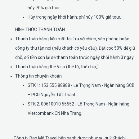
hủy 70% giá tour.
Hủy trong ngày khởi hành: phí hủy 100% giá tour.
HÌNH THỨC THANH TOÁN
Thanh toán bằng tiền mặt tại Trụ sở chính, văn phòng hoặc
công ty thu tận nơi (nếu khách có yêu cầu). Đặt cọc 50% để giữ
chỗ, số tiền còn lại sẽ thanh toán trước ngày khởi hành 3 ngày.
Thanh toán bằng thẻ Visa (thẻ từ, thẻ chip,).
Thông tin chuyển khoản:
STK 1: 153 555 88888 - Lê Trọng Nam - Ngân hàng SCB
– PGD Nguyễn Tất Thành.
STK 2: 00610010 55552 - Lê Trọng Nam - Ngân hàng
Vietcombank CN Nha Trang.
Công ty Ban Mê Travel hân hạnh được phục vụ quý Khách!