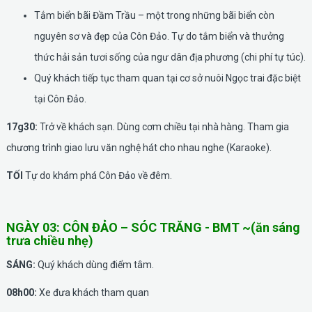
Tắm biển bãi Đầm Trầu – một trong những bãi biển còn
nguyên sơ và đẹp của Côn Đảo. Tự do tắm biển và thưởng
thức hải sản tươi sống của ngư dân địa phương (chi phí tự túc).
Quý khách tiếp tục tham quan tại cơ sở nuôi Ngọc trai đặc biệt
tại Côn Đảo.
17g30:
Trở về khách sạn. Dùng cơm chiều tại nhà hàng. Tham gia
chương trình giao lưu văn nghệ hát cho nhau nghe (Karaoke).
TỐI
Tự do khám phá Côn Đảo về đêm.
NGÀY 03: CÔN ĐẢO – SÓC TRĂNG - BMT ~(ăn sáng
trưa chiều nhẹ)
SÁNG:
Quý khách dùng điểm tâm.
08h00:
Xe đưa khách tham quan